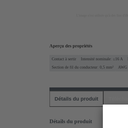
L'image n'est utilisée qu'à des fins d'il
Aperçu des propriétés
Contact à sertir
Intensité nominale: ≤16 A
Section de fil du conducteur: 0,5 mm²
AWG 
Détails du produit
Téléch
Détails du produit