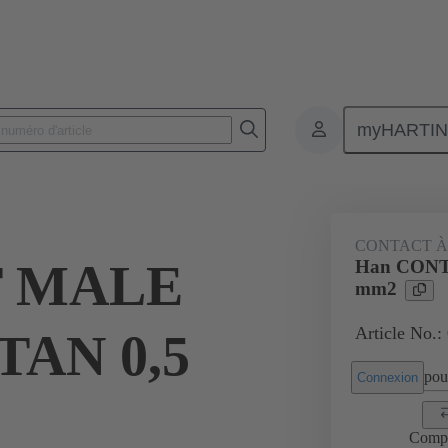
myHARTI
Connecteurs rectangulaires
Produits
Contacts
Électrique
CONTACT À
T MALE
Han CON
mm2
Article No.:
AN 0,5
pour
Connexion
Comp