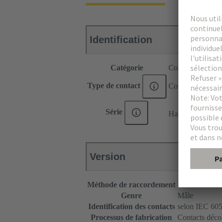
Identification
Catégorie
Contacts
Type de contact
Contact à sertir
®
Série
Han E
Version
Méthode de raccordement
Raccordement 
Genre
Mâle
Identification des contacts
selon IEC 605
Processus de fabrication
Contacts décol