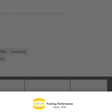
lustration. Veuillez vous référer à la description du produit.
Mâle
Constantan
20
argements
Produits assortis
Distributeurs