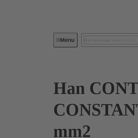
Menu
Connecteurs industriels / Han®
Han CON
CONSTANT
mm2