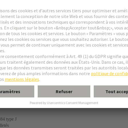
à Sertir
84 type J
letés