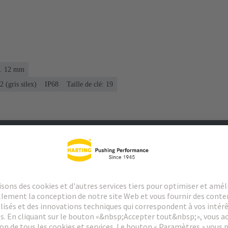
... 12 mm
 (gris silex)
IP68
Taille de clé: 19
argements
Produits assortis
Distributeurs