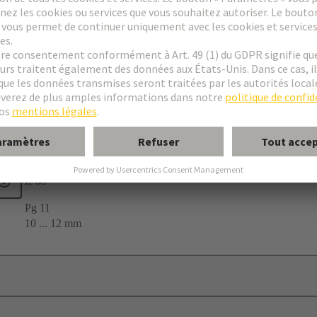
19
IP68
Pg 11
10 ... 12 mm