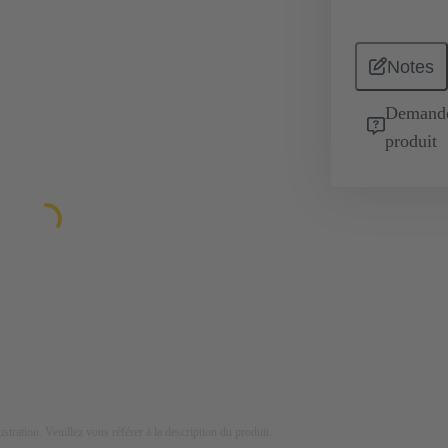
Notes
Demande 
produit
lustration. Veuillez vous référer à la description du produit.