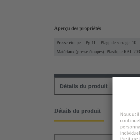
Aperçu des propriétés
Presse-étoupe
Pg 11
Plage de serrage: 10 
Matériaux (presse-étoupes): Plastique RAL 7032
Détails du produit
Téléch
Détails du produit