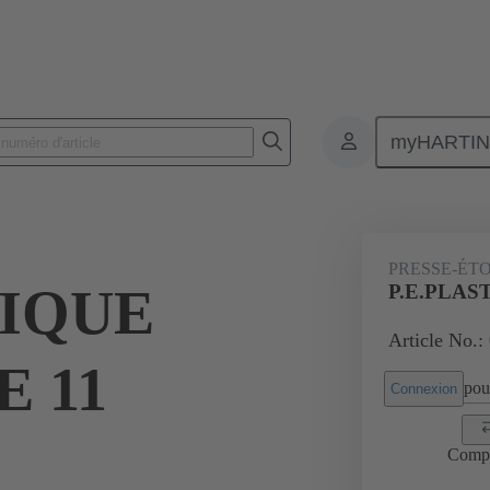
myHARTI
Connecteurs rectangulaires
Produits
Accessoires
Presse-étoup
PRESSE-ÉT
TIQUE
P.E.PLAS
Article No.:
 11
pour
Connexion
Comp