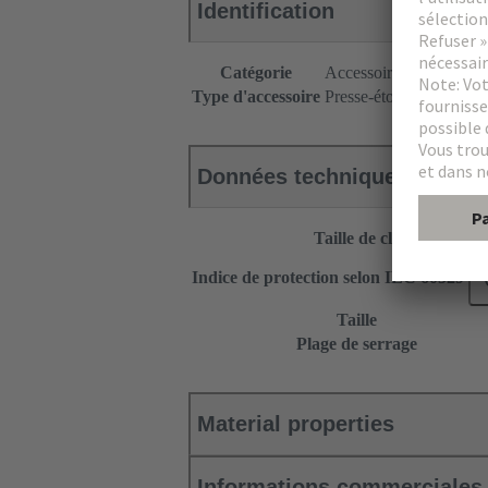
Identification
Catégorie
Accessoires
Type d'accessoire
Presse-étoupe
Données techniques
Taille de clé
Indice de protection selon IEC 60529
Taille
Plage de serrage
Material properties
Informations commerciales