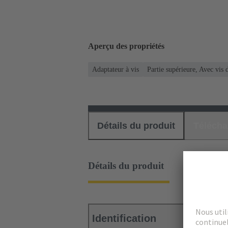
Aperçu des propriétés
Adaptateur à vis
Partie supérieure, Avec vis 
Détails du produit
Téléch
Détails du produit
Identification