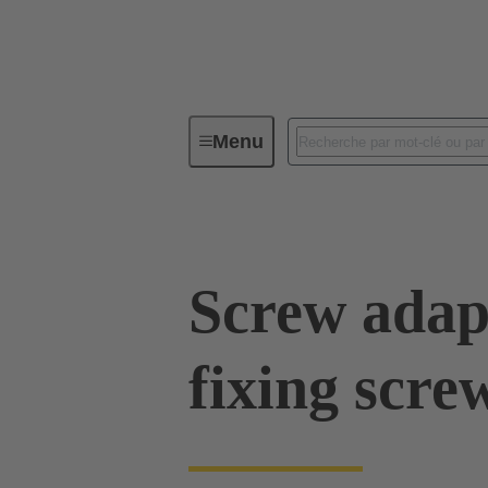
Menu
Connecteurs industriels / Han®
Screw adap
fixing scre