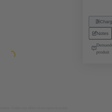
Charg
Notes
Demande 
produit
lustration. Veuillez vous référer à la description du produit.