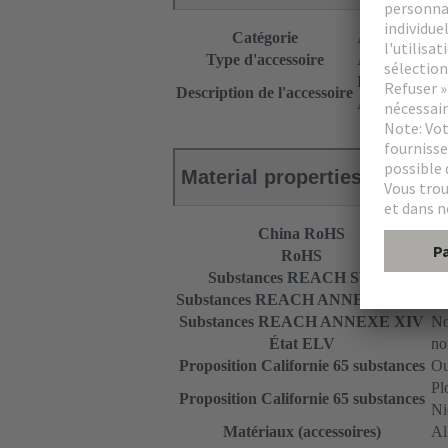
Catégorie
Accessoires
Type d'accessoire
Adaptateur à v
Partie supérie
Description de l'accessoire
Avec vis de fi
Material properties
China RoHS
e
RoHS
no
Substances REACH SVHC
No
Substances REACH ANNEXE XVII
No
Substances REACH ANNEXE XIV
No
État ELV
no
Proposition Californie 65 substances
Ou
Pl
Proposition Californie 65 substances
Ni
Matériaux (accessoires)
Al