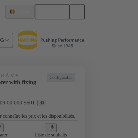
Français
Belgique
NG
ndage, cadres de fixation
09 00 000 5601
R À VIS
Configurable
er with fixing
 09 00 000 5601
 connaître les prix et les disponibilités.
arer
Liste de souhaits