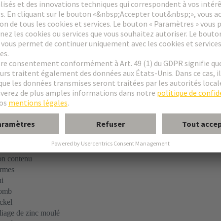
is
ure
xation
rmes
n contenu
n contenu
n contenu
rmes
i
omb
ckel
liage de zinc moulé