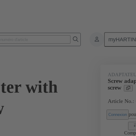
myHARTI
Connecteurs rectangulaires
Produits
Accessoires
Cadres de bli
ADAPTATEU
ter with
Screw adapt
screw
Article No.:
w
pour
Connexion
Comp