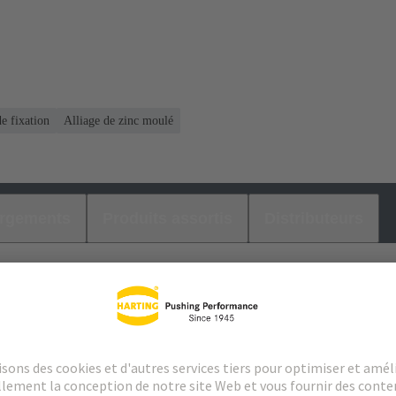
de fixation
Alliage de zinc moulé
argements
Produits assortis
Distributeurs