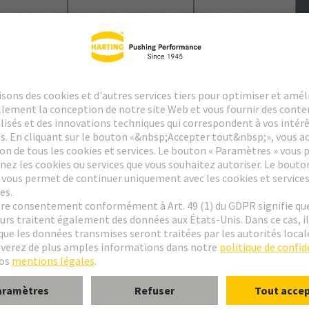
argements
Produits assortis
Distributeurs