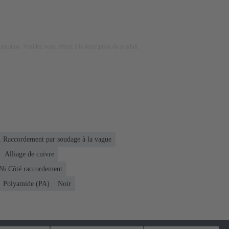
lustration. Veuillez vous référer à la description du produit.
 Raccordement par soudage à la vague
Alliage de cuivre
 Ni Côté raccordement
Polyamide (PA)
Noir