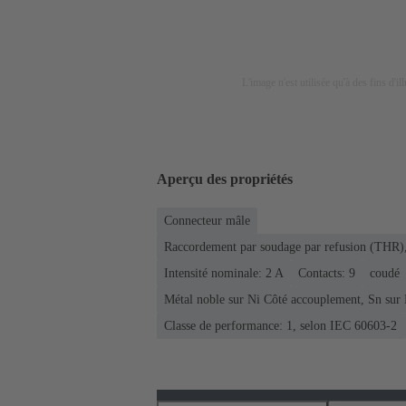
L'image n'est utilisée qu'à des fins d'il
Aperçu des propriétés
Connecteur mâle
Raccordement par soudage par refusion (THR),
Intensité nominale: ‌2 A
Contacts: 9
coudé
Métal noble sur Ni Côté accouplement, Sn sur
Classe de performance: 1, selon IEC 60603-2