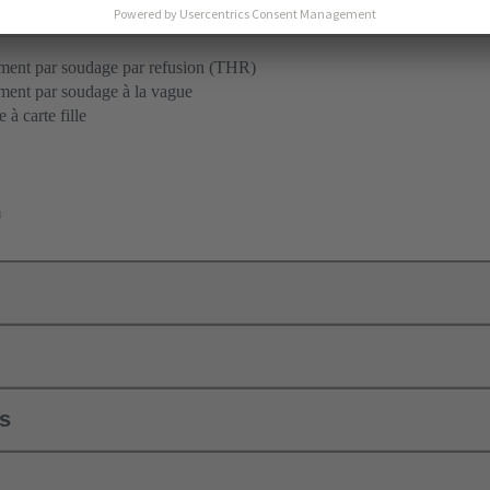
ent par soudage par refusion (THR)
ent par soudage à la vague
 à carte fille
m
ls