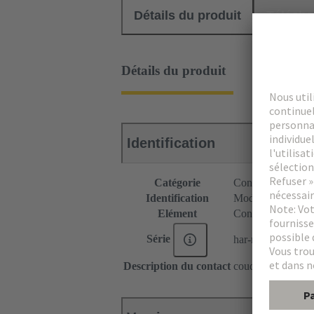
Détails du produit
Téléch
Détails du produit
Identification
Catégorie
Connecteurs
Identification
Module C9
Elément
Connecteur mâle
Série
har-modular®
Description du contact
coudé