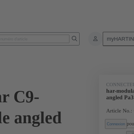
myHARTI
nnecteurs pour circuit imprimé
Connecteurs carte à carte
Produits
CONNECTE
r C9-
har-modul
angled Pa3
Article No.:
e angled
pour
Connexion