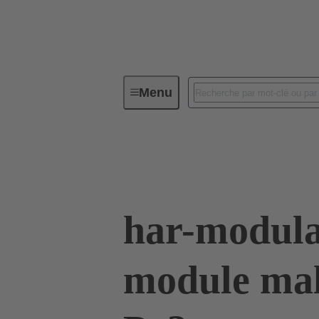
Menu
Connectivité d'Equipements
Co
02 51 909 1103
har-modula
module mal