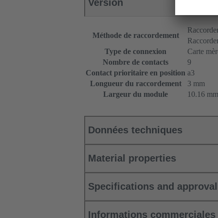
Version
Raccordem
Méthode de raccordement
Raccordem
Type de connexion
Carte mère
Nombre de contacts
9
Contact prioritaire en position
a3
Longueur du raccordement
3 mm
Largeur du module
10.16 m
Données techniques
Material properties
Specifications and approva
Informations commerciales