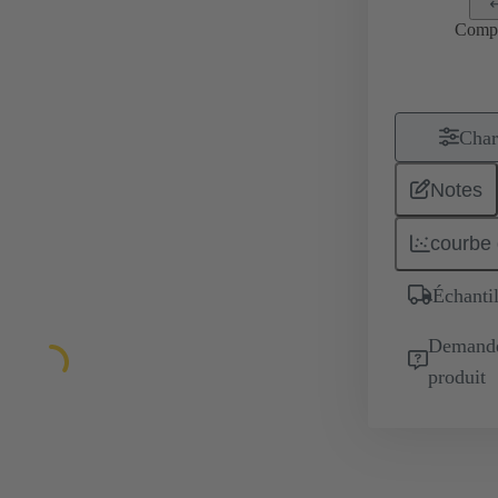
Comp
Char
Notes
courbe 
Échantil
Demande 
produit