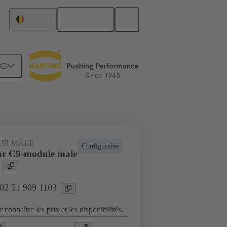
Français
Belgique
NG
Raccordement carte mère à carte fille
UR MÂLE
Configurable
ar C9-module male
 02 51 909 1103
 connaître les prix et les disponibilités.