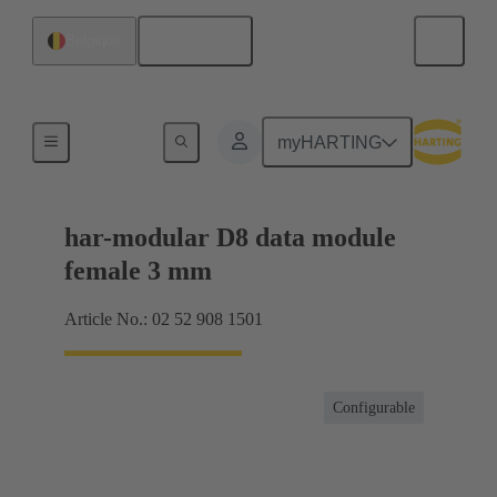
Français
Belgique
Raccordement carte mère à carte fille
myHARTING
har-modular D8 data module
female 3 mm
Article No.: 02 52 908 1501
Configurable