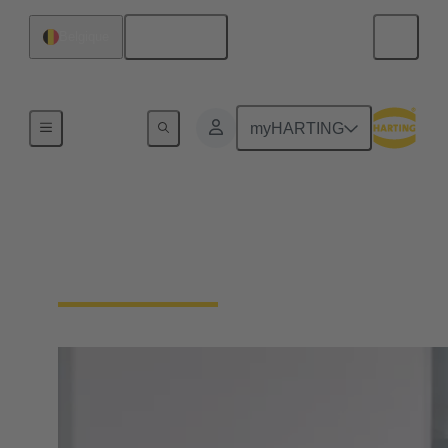
Français
Belgique
Accueil
myHARTING
PEOPLE. POWER.
PARTNERSHIP.