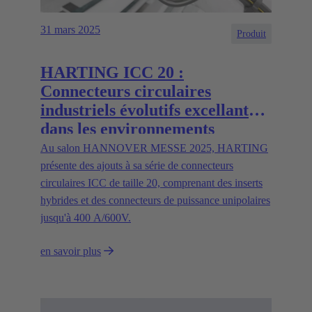
31 mars 2025
Produit
HARTING ICC 20 :
Connecteurs circulaires
industriels évolutifs excellant
dans les environnements
difficiles
Au salon HANNOVER MESSE 2025, HARTING
présente des ajouts à sa série de connecteurs
circulaires ICC de taille 20, comprenant des inserts
hybrides et des connecteurs de puissance unipolaires
jusqu'à 400 A/600V.
en savoir plus