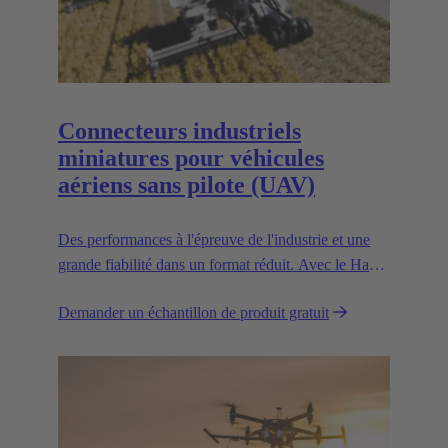
Connecteurs industriels
miniatures pour véhicules
aériens sans pilote (UAV)
Des performances à l'épreuve de l'industrie et une
grande fiabilité dans un format réduit. Avec le Han®
MPC, le leader technologique européen de
Demander un échantillon de produit gratuit
confiance HARTING présente le premier
connecteur industriel pour les drones commerciaux.