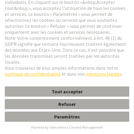
Pourquoi les composants
HARTING sont-ils idéaux pour
les AGV et les AMR ?
Comment les solutions de
connectivité HARTING
améliorent-elles les
performances des robots
d'assemblage ?
Quels types de connecteurs
HARTING propose-t-il pour les
applications robotiques ?
Qu'est-ce qui rend les
solutions HARTING
particulièrement fiables dans
les environnements