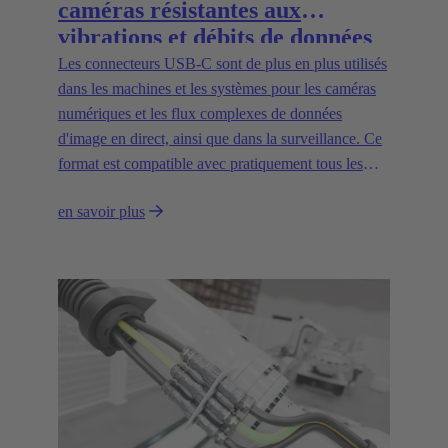
caméras résistantes aux
vibrations et débits de données
élevés dans l'espace
Les connecteurs USB-C sont de plus en plus utilisés
d'installation le plus compact
dans les machines et les systèmes pour les caméras
numériques et les flux complexes de données
d'image en direct, ainsi que dans la surveillance. Ce
format est compatible avec pratiquement tous les
types de caméras actuels et prend en charge des taux
en savoir plus
de transfert de données allant jusqu'à 20 Gbit/s.