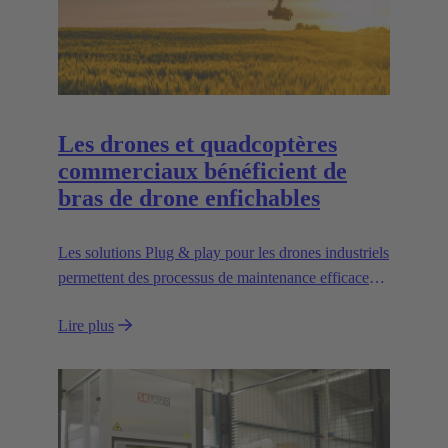
Les drones et quadcoptères
commerciaux bénéficient de
bras de drone enfichables
Les solutions Plug & play pour les drones industriels
permettent des processus de maintenance efficaces,
un transport peu encombrant et une grande
Lire plus
évolutivité, par exemple pour le transport de charges
plus lourdes.