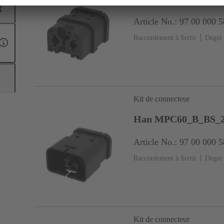
t
Article No.: 97 00 000 
Raccordement à Sertir
Degré 
Kit de connecteur
Han MPC60_B_BS_
Article No.: 97 00 000 
Raccordement à Sertir
Degré 
Kit de connecteur