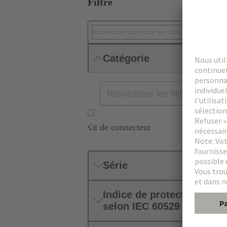
Filtre
Catégorie
Réinitialiser les filtres
Kit de connecteur
Série
Indice de protection
selon IEC 60529