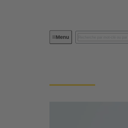
Menu
Série
Han® MPC
Han® MPC