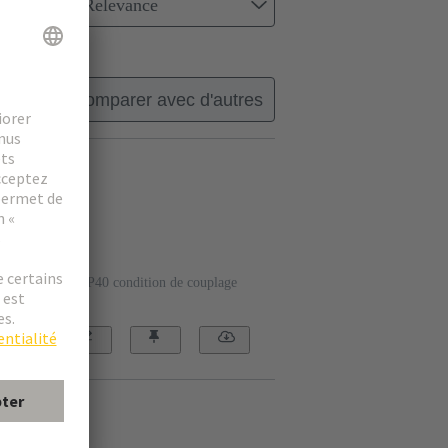
Relevance
Comparer avec d'autres
oduits.
2/4_M
5828
de protection: IP40 condition de couplage
/4_F