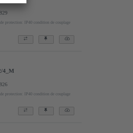
5829
de protection: IP40 condition de couplage
2/4_M
5826
de protection: IP40 condition de couplage