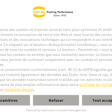
Produits
4
Vous pouvez facilement comparer ces pr
Kit de connecteur
Han MPC30_B_BS_
Article No.: 97 00 000 
4
Raccordement à Sertir
Degré 
Kit de connecteur
Han MPC30_B_BS_2