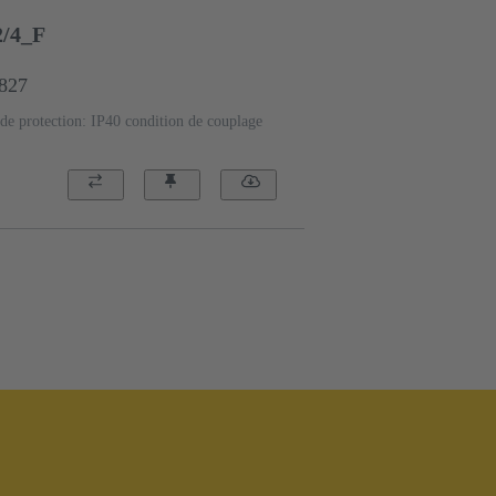
/4_F
5827
de protection: IP40 condition de couplage