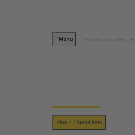
Menu
Série
Connecteur RJ45 - HART
Connecteur RJ45 -
La fiche RJ45 pour les tâches exigeantes :
bâtiments et à l'industrie.
Plus d'informations