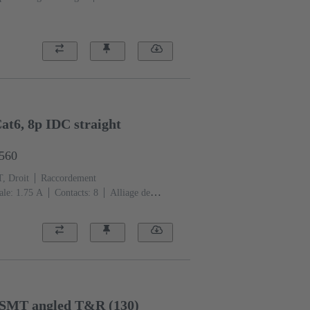
at6, 8p IDC straight
1560
, Droit
Raccordement
ale: ‌1.75 A
Contacts: 8
Alliage de
(PA)
Degré de protection: IP20
5 SMT angled T&R (130)