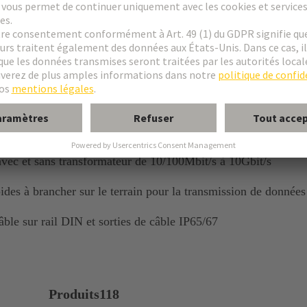
ments et l'industrie
et et parfaitement adapté
avec et sans transformateur de 10/100Mbit/s à 10Gbit/s
pides à brancher sur le terrain pour la transmission de données
âble sur rail DIN et sorties de câble IP65/67
Produits
118