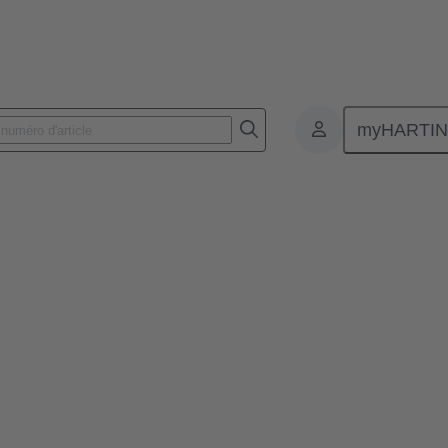
myHARTI
ING RJ Industrial®
 HARTING RJ Industrial®
 HARTING RJ Industrial® est un système de câblage Ethernet complet et 