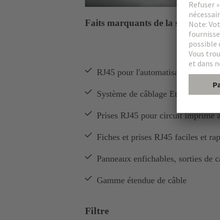
Faits marquants de la série
RJ45 pour l'automatisation des bâti
Système de câblage Ethernet compl
Prises RJ45 pour circuit imprimé 
Fiches et prises RJ45 faciles et ra
Panneaux enfichables, sorties de c
Gamme étendue de câble
Filtre