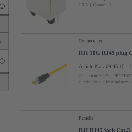
‌1.5 A
Contacts: 8
t
Connecteurs
RJI 10G RJ45 plug C
Article No.: 09 45 151 
Connecteur de câble PROFINET
autodénudant
Intensité nomin
cuivre
Matériau: Polyamide 
Femelle
RJI RJ45 jack Cat.