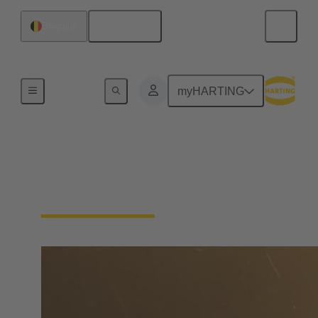
Français
Belgique
Accueil
myHARTING
Trouver des
distributeurs