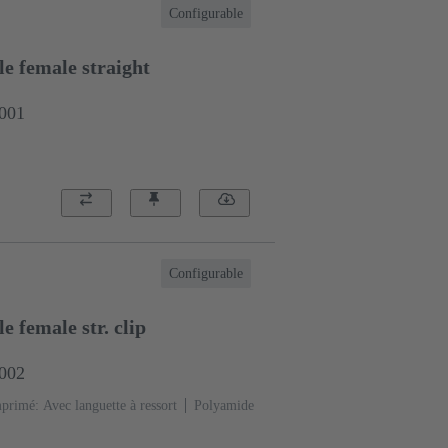
Configurable
e female straight
0001
Configurable
 female str. clip
0002
mprimé: Avec languette à ressort
Polyamide