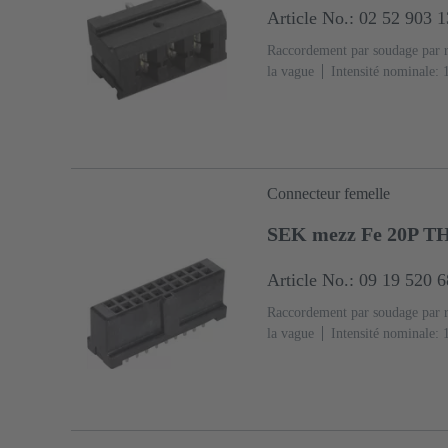
Article No.: 02 52 903 
Raccordement par soudage par 
la vague
Intensité nominale: 
cuivre
Plaqué argent Côté ac
raccordement
Classe de perf
(PA)
Noir
Connecteur femelle
SEK mezz Fe 20P T
Article No.: 09 19 520 
Raccordement par soudage par 
la vague
Intensité nominale: ‌
cuivre
Sn sur Ni Côté raccor
accouplement
Classe de perf
(LCP)
Noir