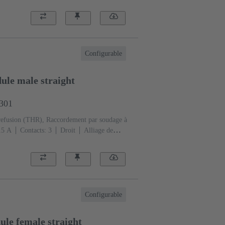
Configurable
le male straight
1301
refusion (THR), Raccordement par soudage à
‌15 A
Contacts: 3
Droit
Alliage de
couplement, Sn sur Ni Côté
ormance: 1, selon IEC 60603-2
Polyamide
Configurable
le female straight