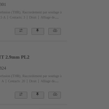
1301
refusion (THR), Raccordement par soudage à
‌15 A
Contacts: 3
Droit
Alliage de
couplement, Sn sur Ni Côté
ormance: 1, selon IEC 60603-2
Polyamide
HT 2.9mm PL2
6824
refusion (THR), Raccordement par soudage à
1 A
Contacts: 20
Droit
Alliage de
dement, Au sur Pd/Ni Côté
ormance: 2
Polymère à cristaux liquides