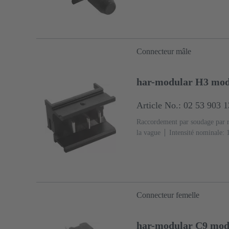
Connecteur mâle
har-modular H3 modu
Article No.: 02 53 903 
Raccordement par soudage par 
la vague
Intensité nominale: 
cuivre
Plaqué argent Côté ac
raccordement
Classe de perf
(PA)
Noir
Connecteur femelle
har-modular C9 modu