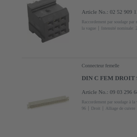
Article No.: 02 52 909 
Raccordement par soudage par 
la vague
Intensité nominale: ‌
cuivre
Métal noble sur Ni Cô
raccordement
Classe de perf
(PA)
Noir
Connecteur femelle
DIN C FEM DROIT 9
Article No.: 09 03 296 
Raccordement par soudage à la
96
Droit
Alliage de cuivre
sur Ni Côté raccordement
Cla
2
Codage: Codage avec perte 
Avec bride de fixation
Résine
verre
RAL 7032 (gris silex)