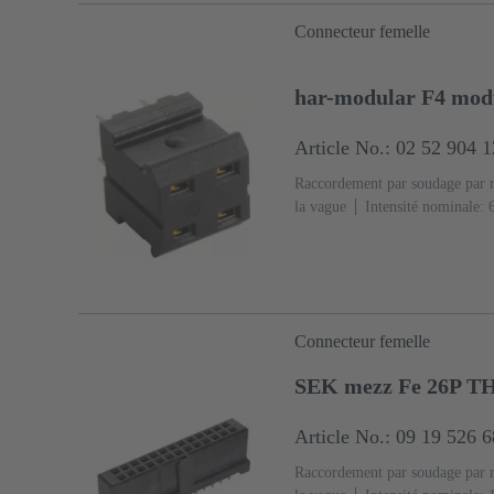
Connecteur femelle
har-modular F4 modu
Article No.: 02 52 904 
Raccordement par soudage par 
la vague
Intensité nominale: ‌
cuivre
Métal noble sur Ni Cô
raccordement
Classe de perf
(PA)
Noir
Connecteur femelle
SEK mezz Fe 26P T
Article No.: 09 19 526 
Raccordement par soudage par 