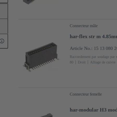
(LCP)
Noir
Connecteur mâle
har-flex str m 4.85
Article No.: 15 13 080 
Raccordement par soudage par 
80
Droit
Alliage de cuivre
sur Ni Côté raccordement
Cla
liquides (LCP)
Connecteur femelle
har-modular H3 modu