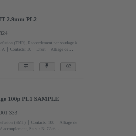
HT 2.9mm PL2
6824
refusion (THR), Raccordement par soudage à
1 A
Contacts: 10
Droit
Alliage de
dement, Au sur Pd/Ni Côté
ormance: 2
Polymère à cristaux liquides
Edge 100p PL1 SAMPLE
2001 333
refusion (SMT)
Contacts: 100
Alliage de
té accouplement, Sn sur Ni Côté
ormance: 1
Polymère à cristaux liquides