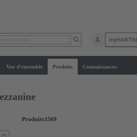
myHARTI
nnecteurs pour circuit imprimé
Connecteurs carte à carte
Produits
Vue d'ensemble
Produits
Connaissances
ezzanine
Produits
1569