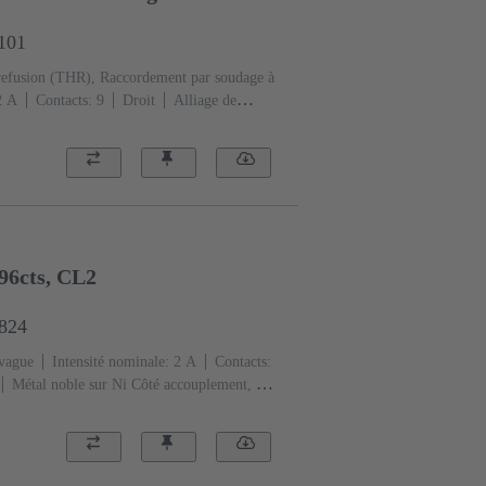
1101
refusion (THR), Raccordement par soudage à
2 A
Contacts: 9
Droit
Alliage de
té accouplement, Sn sur Ni Côté
ormance: 1, selon IEC 60603-2
Polyamide
6cts, CL2
6824
 vague
Intensité nominale: ‌2 A
Contacts:
Métal noble sur Ni Côté accouplement, Sn
sse de performance: 2, selon IEC 60603-
de contacts
Fixation pour circuit imprimé:
 thermoplastique, remplie de fibre de