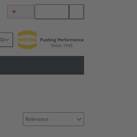
Français
Canada
NG
Raccordement en mezzanine
Relevance