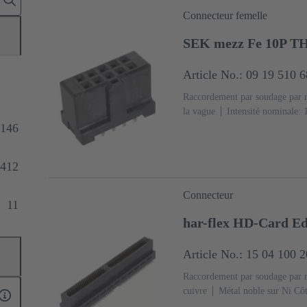
Connecteur femelle
SEK mezz Fe 10P T
Article No.: 09 19 510 
Raccordement par soudage par 
la vague
Intensité nominale: ‌
cuivre
Sn sur Ni Côté raccor
146
accouplement
Classe de perf
(LCP)
Noir
412
Connecteur
11
har-flex HD-Card 
Article No.: 15 04 100 
Raccordement par soudage par 
cuivre
Métal noble sur Ni Cô
raccordement
Classe de perf