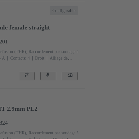
Configurable
le female straight
1201
refusion (THR), Raccordement par soudage à
6 A
Contacts: 4
Droit
Alliage de
té accouplement, Sn sur Ni Côté
ormance: 1, selon IEC 60603-2
Polyamide
HT 2.9mm PL2
6824
refusion (THR), Raccordement par soudage à