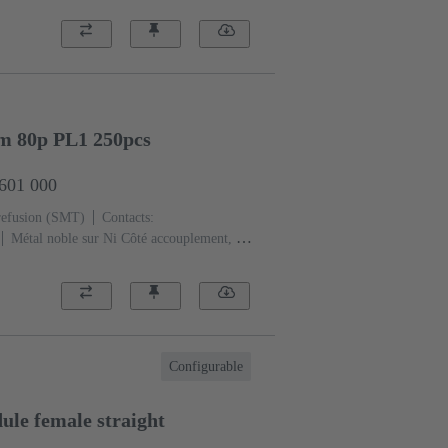
mm 80p PL1 250pcs
2601 000
refusion (SMT)
Contacts:
Métal noble sur Ni Côté accouplement, Sn
sse de performance: 1
Polymère à cristaux
Configurable
le female straight