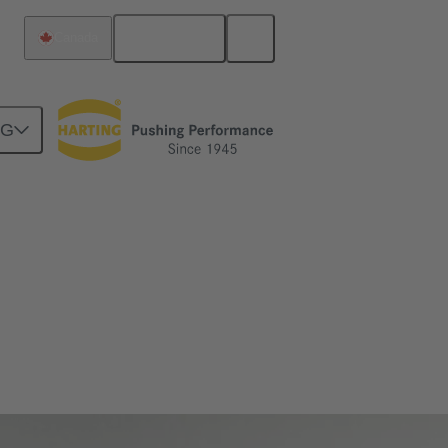
Français
Canada
NG
ois des armoires ou des coffrets de