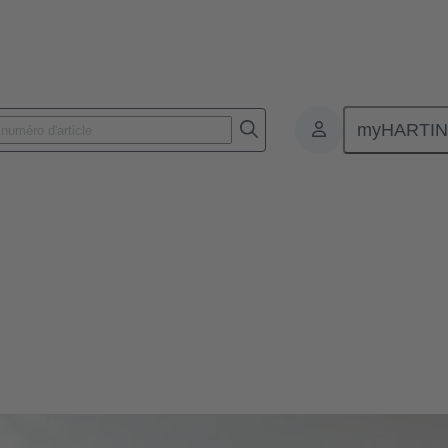
myHARTI
aversées de cloison
n
 indispensables pour faire passer des câbles ou des fils à travers les par