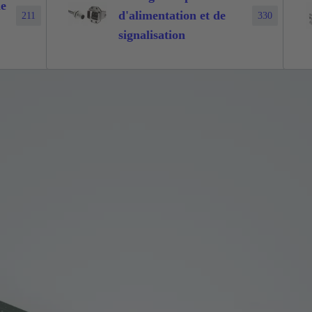
de
d'alimentation et de
211
330
signalisation