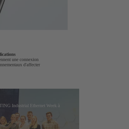
ications
ennent une connexion
ironnementaux d'affecter
RTING Industrial Ethernet Week à