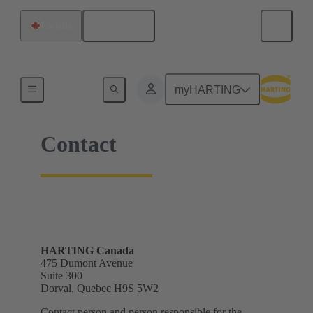
Français
Canada
Accueil
myHARTING
Contact
HARTING Canada
475 Dumont Avenue
Suite 300
Dorval, Quebec H9S 5W2
Contact person and person responsible for the