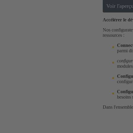
Voir l'aperç
Accélérer le d
Nos configurateu
ressources :
Connect
parmi dif
configur
modules 
Configu
configur
Configu
besoins 
Dans l'ensemble,