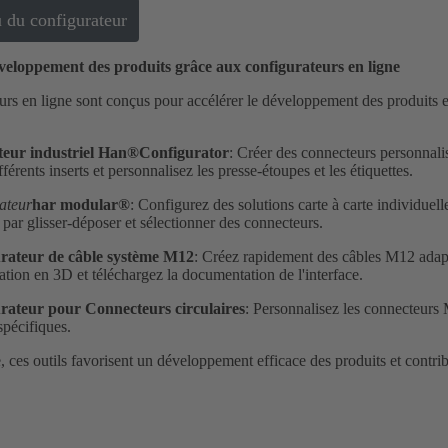
u du configurateur
éveloppement des produits grâce aux configurateurs en ligne
rs en ligne sont conçus pour accélérer le développement des produits et é
eur industriel Han®Configurator
: Créer des connecteurs personnali
férents inserts et personnalisez les presse-étoupes et les étiquettes.
ateur
har modular®
: Configurez des solutions carte à carte individuell
par glisser-déposer et sélectionner des connecteurs.
rateur de câble système M12
: Créez rapidement des câbles M12 adapté
ation en 3D et téléchargez la documentation de l'interface.
rateur pour
Connecteurs circulaires
: Personnalisez les connecteur
spécifiques.
 ces outils favorisent un développement efficace des produits et contrib