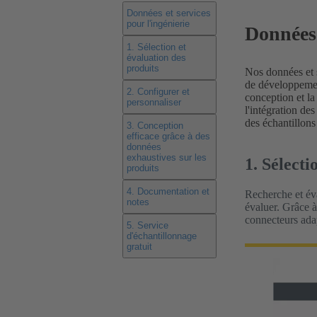
Données et services
pour l'ingénierie
Données 
1. Sélection et
évaluation des
produits
Nos données et s
de développement
2. Configurer et
conception et l
personnaliser
l'intégration d
des échantillons
3. Conception
efficace grâce à des
données
exhaustives sur les
1. Sélecti
produits
4. Documentation et
Recherche et éva
notes
évaluer. Grâce à
connecteurs adap
5. Service
d'échantillonnage
gratuit