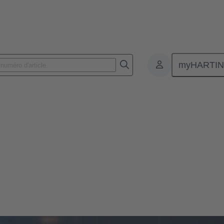
myHARTI
e & Services
s sont des éléments essentiels. Ils permettent de connecter des appareils
les pour la réussite d'un projet. Le service des données offre une variété 
urs. En voici quelques aspects essentiels :