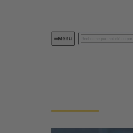
Menu
Données d'ingénierie & Services
Données d'ingénieri
Dans le monde de l'ingénierie, les connecteur
sélection et leur personnalisation sont crucia
ingénieurs qui travaillent avec des connecte