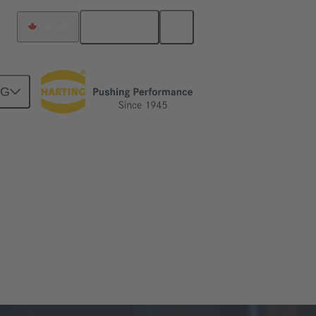
Français
Canada
NG
 électriques et électroniques, et leur
d'outils et de services pour aider les