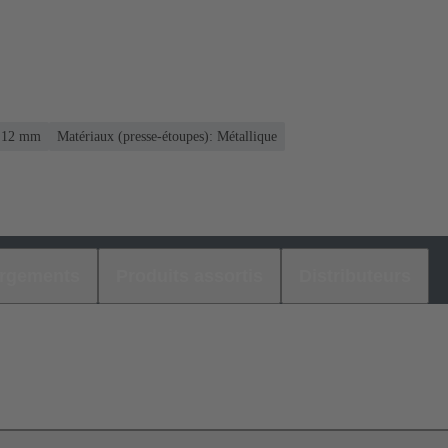
.. 12 mm
Matériaux (presse-étoupes): Métallique
argements
Produits assortis
Distributeurs