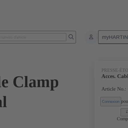
myHARTI
Connecteurs rectangulaires
Produits
Accessoires
Presse-étoup
PRESSE-ÉT
le Clamp
Acces. Cab
Article No.:
l
pour
Connexion
Comp