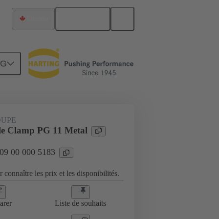
Français
Canada
NG
es
09 00 000 5183
OUPE
le Clamp PG 11 Metal
 09 00 000 5183
 connaître les prix et les disponibilités.
arer
Liste de souhaits