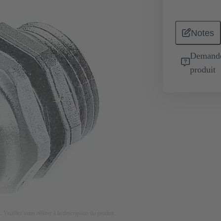
Notes
Demande 
produit
on. Veuillez vous référer à la description du produit.