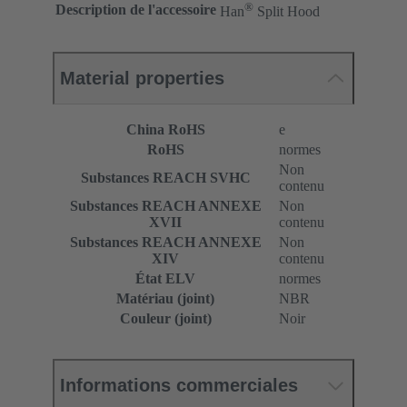
®
Description de l'accessoire
Han
Split Hood
Material properties
China RoHS
e
RoHS
normes
Non
Substances REACH SVHC
contenu
Substances REACH ANNEXE
Non
XVII
contenu
Substances REACH ANNEXE
Non
XIV
contenu
État ELV
normes
Matériau (joint)
NBR
Couleur (joint)
Noir
Informations commerciales