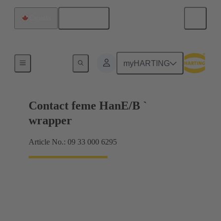
Français
Canada
Électrique
myHARTING
Contact feme HanE/B `
wrapper
Article No.: 09 33 000 6295