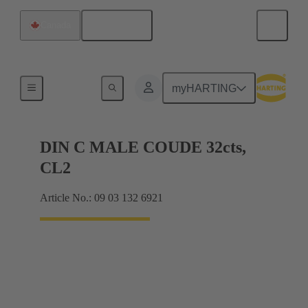
Français
Canada
Raccordement carte mère à carte fille
myHARTING
DIN C MALE COUDE 32cts,
CL2
Article No.: 09 03 132 6921