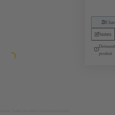
Char
Notes
Demande 
produit
lustration. Veuillez vous référer à la description du produit.