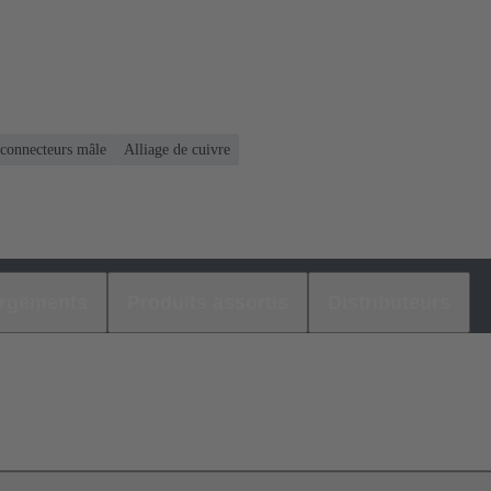
 connecteurs mâle
Alliage de cuivre
argements
Produits assortis
Distributeurs