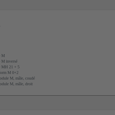
r
e M
 M inversé
 MH 21 + 5
form M 0+2
dule M, mâle, coudé
dule M, mâle, droit