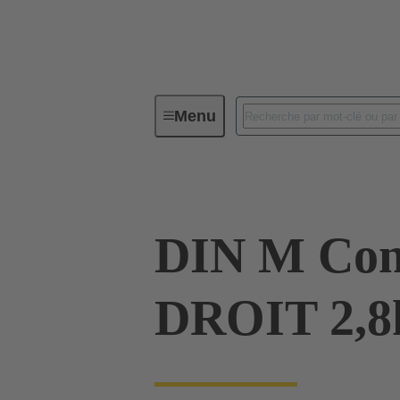
Menu
Série
Produits
09 03 000
DIN M Co
DROIT 2,