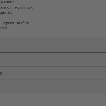
 à souder
pour connecteurs mâle
rte fille
it imprimé sur câble
letés
ls