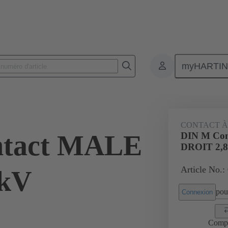
myHARTI
 6140
CONTACT À
ntact MALE
DIN M Co
DROIT 2,
Article No.:
8kV
pour
Connexion
Comp