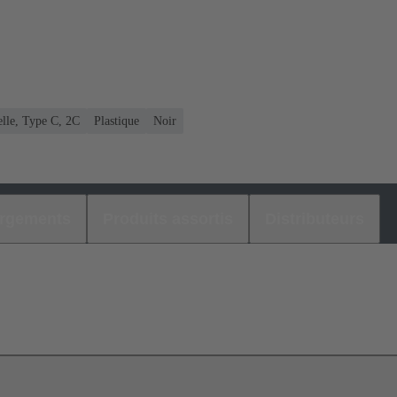
elle, Type C, 2C
Plastique
Noir
argements
Produits assortis
Distributeurs