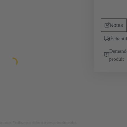
Notes
Échantil
Demande 
produit
lustration. Veuillez vous référer à la description du produit.