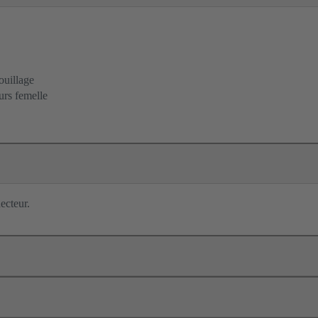
ouillage
urs femelle
ecteur.