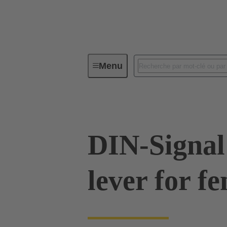
Menu
Série
Produits
09 03 000
DIN-Signal
lever for f