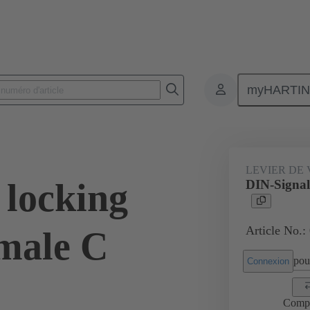
myHARTI
 9914
LEVIER DE
 locking
DIN-Signal 
Article No.:
emale C
pour
Connexion
Comp