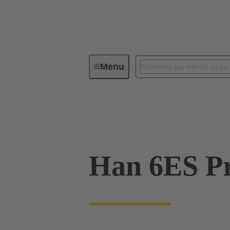
Menu
Connecteurs industriels / Han®
Intensités jusqu'à 16 A
09 33 006 274
Han 6ES Pr