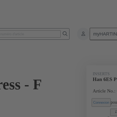
myHARTI
Connecteurs rectangulaires
Produits
Inserts monobloc
Pour ap
8
INSERTS
ess - F
Han 6ES Pr
Article No.:
pour
Connexion