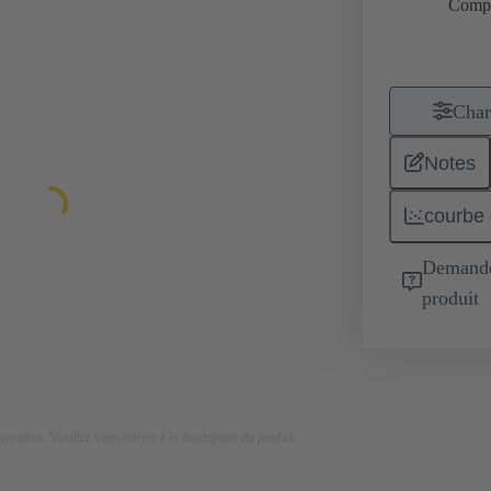
Comp
Char
Notes
courbe 
Demande 
produit
lustration. Veuillez vous référer à la description du produit.