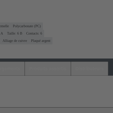
emelle
Polycarbonate (PC)
6 A
Taille: 6 B
Contacts: 6
Alliage de cuivre
Plaqué argent
argements
Produits assortis
Distributeurs