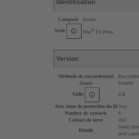
Identification
Catégorie
Inserts
®
Série
Han
ES Press
Version
Méthode de raccordement
Raccordem
Genre
Femelle
Taille
6 B
Avec lame de protection du fil
Non
Nombre de contacts
6
Contact de terre
Oui
Sortie ble
Détails
pour capot