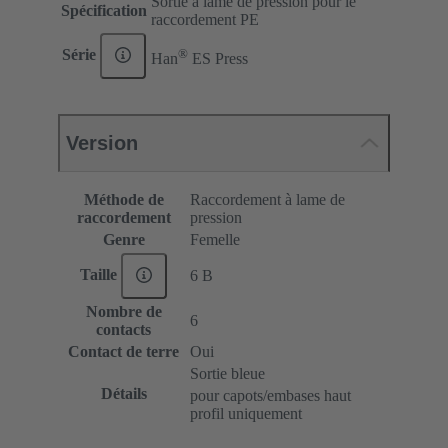
Sortie à lame de pression pour le
Spécification
raccordement PE
®
Série
Han
ES Press
Version
Méthode de
Raccordement à lame de
raccordement
pression
Genre
Femelle
Taille
6 B
Nombre de
6
contacts
Contact de terre
Oui
Sortie bleue
Détails
pour capots/embases haut
profil uniquement