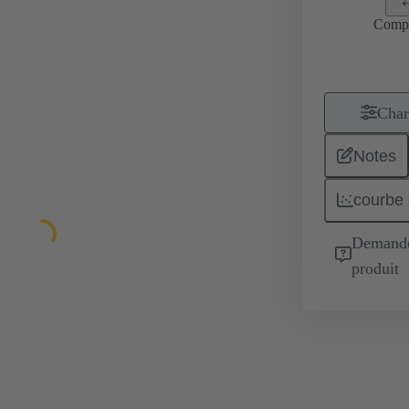
Comp
Char
Notes
courbe 
Demande 
produit