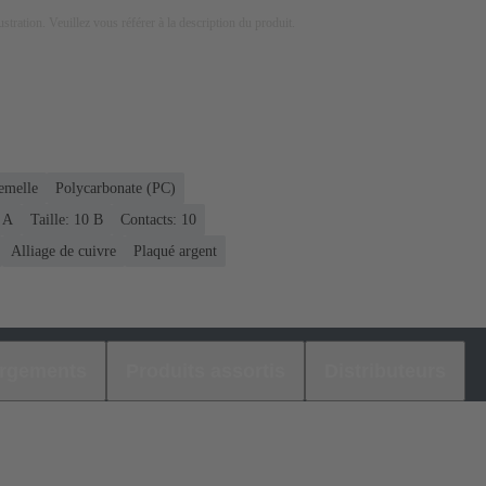
lustration. Veuillez vous référer à la description du produit.
emelle
Polycarbonate (PC)
6 A
Taille: 10 B
Contacts: 10
Alliage de cuivre
Plaqué argent
argements
Produits assortis
Distributeurs