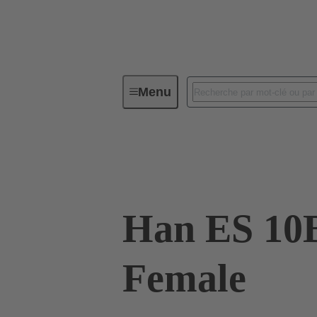
Menu
Connecteurs industriels / Han®
Intensités jusqu'à 16 A
09 33 010 277
Han ES 10
Female