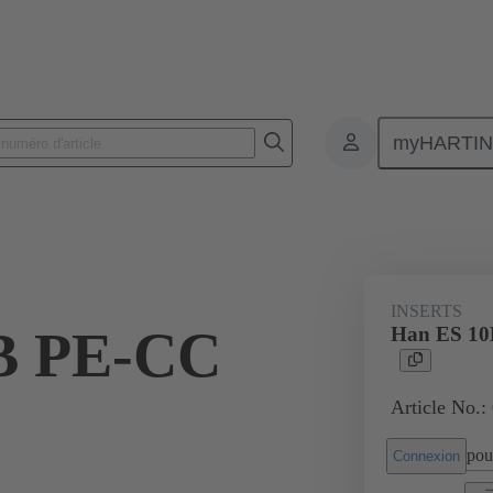
myHARTI
Connecteurs rectangulaires
Produits
Inserts monobloc
Pour ap
6
INSERTS
B PE-CC
Han ES 10
Article No.:
pour
Connexion