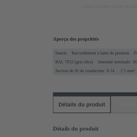
L'image n'est utilisée qu'à des fins d'il
Aperçu des propriétés
Inserts
Raccordement à lame de pression
F
RAL 7032 (gris silex)
Intensité nominale: ‌1
Section de fil du conducteur: 0.14 ... 2.5 mm²
Détails du produit
Téléch
Détails du produit