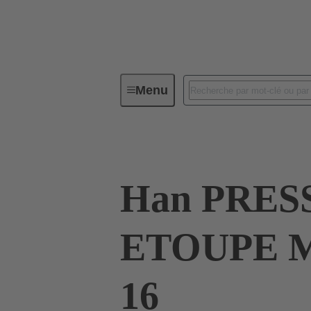
Menu
Connecteurs industriels / Han®
Han PRES
ETOUPE 
16