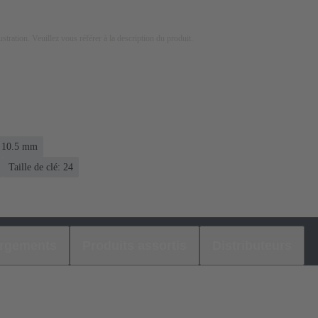
lustration. Veuillez vous référer à la description du produit.
.. 10.5 mm
Taille de clé: 24
argements
Produits assortis
Distributeurs