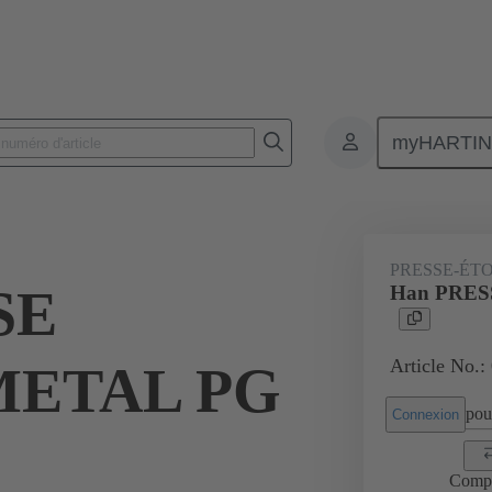
myHARTI
Connecteurs rectangulaires
Produits
Accessoires
Presse-étoup
PRESSE-ÉT
SE
Han PRES
Article No.:
METAL PG
pour
Connexion
Comp