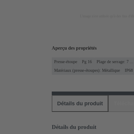
L'image n'est utilisée qu'à des fins d'il
Aperçu des propriétés
Presse-étoupe
Pg 16
Plage de serrage: 7 .
Matériaux (presse-étoupes): Métallique
IP68
Détails du produit
Téléch
Détails du produit