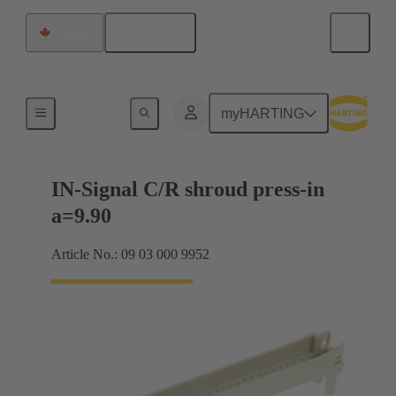
Français
Canada
Raccordement carte mère à carte fille
myHARTING
IN-Signal C/R shroud press-in
a=9.90
Article No.: 09 03 000 9952