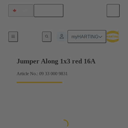
Français
Canada
Cavaliers Han® ES à enficher
myHARTING
Jumper Along 1x3 red 16A
Article No.: 09 33 000 9831