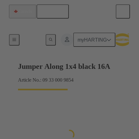
Français
Canada
Cavaliers Han® ES à enficher
myHARTING
Jumper Along 1x4 black 16A
Article No.: 09 33 000 9854