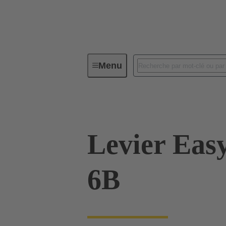
Menu
Connecteurs industriels / Han®
Levier Eas
6B