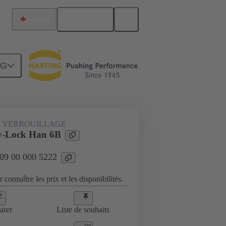
Français
Canada
NG
verrouillage
09 00 000 5222
E VERROUILLAGE
y-Lock Han 6B
 09 00 000 5222
 connaître les prix et les disponibilités.
arer
Liste de souhaits