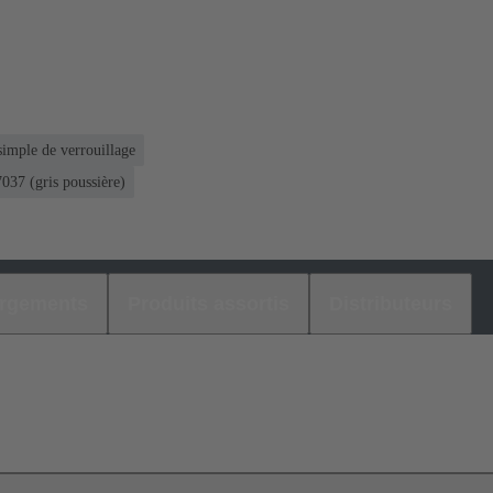
simple de verrouillage
37 (gris poussière)
argements
Produits assortis
Distributeurs