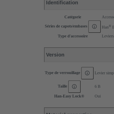
Identification
Catégorie
Accesso
®
Séries de capots/embases
Han
Type d'accessoire
Leviers
Version
Type de verrouillage
Levier simp
Taille
6 B
Han-Easy Lock®
Oui