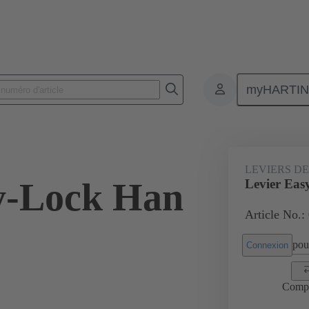
myHARTI
Connecteurs rectangulaires
Produits
Accessoires
Systèmes de 
LEVIERS D
y-Lock Han
Levier Eas
Article No.:
pour
Connexion
Comp