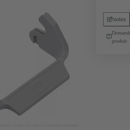
Notes
Demande 
produit
lustration. Veuillez vous référer à la description du produit.