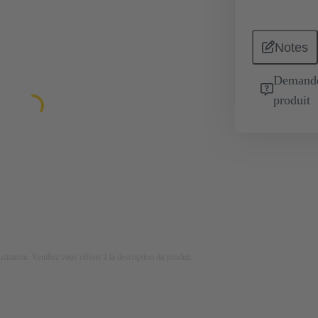
Notes
Demande 
produit
lustration. Veuillez vous référer à la description du produit.