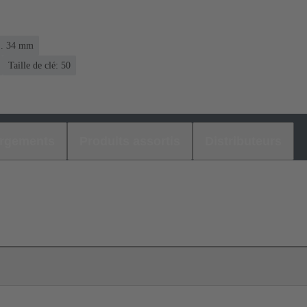
... 34 mm
Taille de clé: 50
argements
Produits assortis
Distributeurs