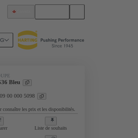
Français
Canada
NG
es
09 00 000 5098
OUPE
36 Bleu
 09 00 000 5098
 connaître les prix et les disponibilités.
arer
Liste de souhaits