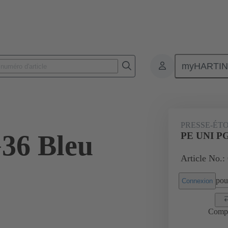
myHARTI
Connecteurs rectangulaires
Produits
Accessoires
Presse-étoup
PRESSE-ÉT
36 Bleu
PE UNI PG
Article No.:
pour
Connexion
Comp