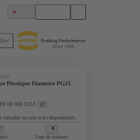
Français
Canada
NG
es
09 00 000 5153
OUPE
upe Plastique Diametre PG21
 09 00 000 5153
 connaître les prix et les disponibilités.
arer
Liste de souhaits