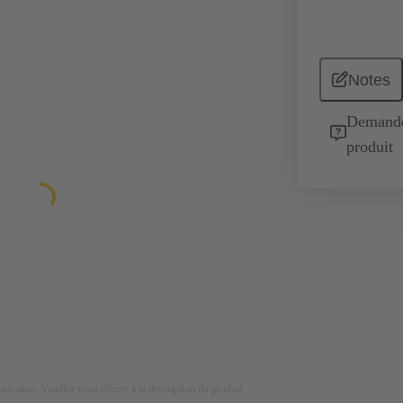
Notes
Demande 
produit
lustration. Veuillez vous référer à la description du produit.