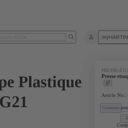
myHARTI
Connecteurs rectangulaires
Produits
Accessoires
Presse-étoup
PRESSE-ÉT
pe Plastique
Presse eto
Article No.:
PG21
pour
Connexion
Comp