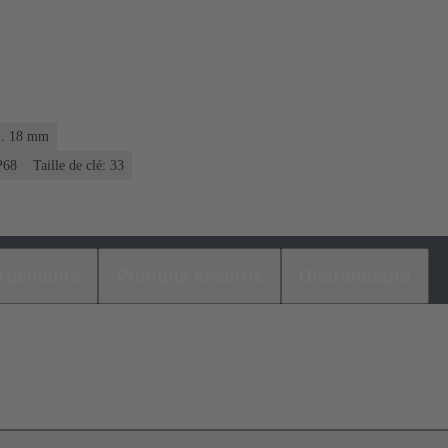
... 18 mm
P68
Taille de clé: 33
argements
Produits assortis
Distributeurs