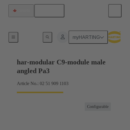
Français
Canada
Raccordement carte mère à carte fille
myHARTING
har-modular C9-module male
angled Pa3
Article No.: 02 51 909 1103
Configurable