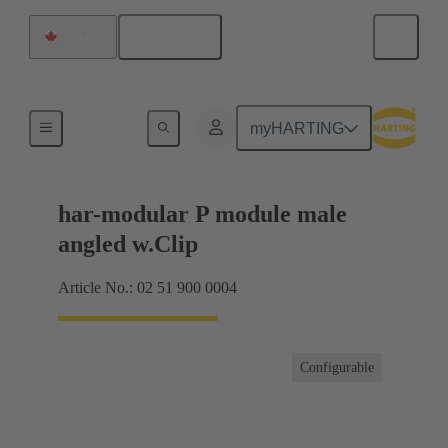
Français
Canada
Raccordement carte mère à carte fille
myHARTING
har-modular P module male
angled w.Clip
Article No.: 02 51 900 0004
Configurable