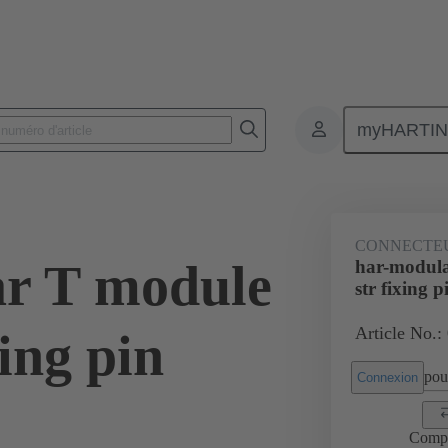
myHARTI
 0003
CONNECTE
r T module
har-modula
str fixing p
Article No.:
xing pin
pour
Connexion
Comp