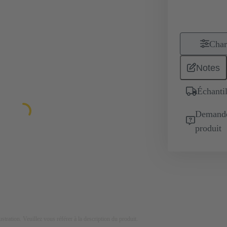
Char
Notes
Échantil
Demande 
produit
lustration. Veuillez vous référer à la description du produit.