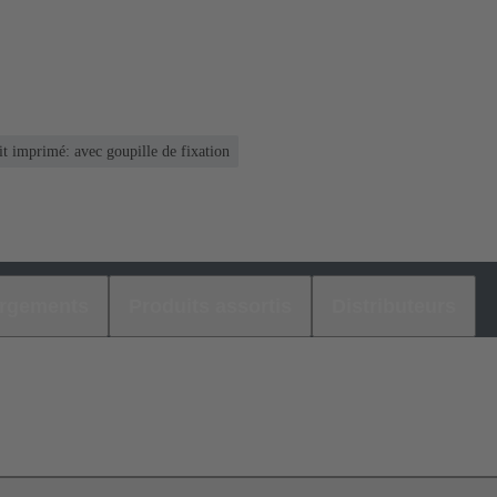
it imprimé: avec goupille de fixation
argements
Produits assortis
Distributeurs