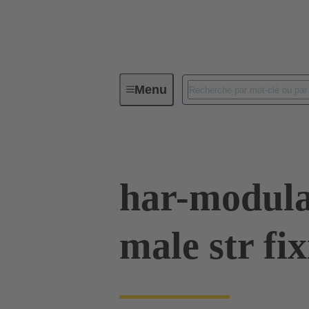
Menu
Série
Produits
02 53 900
har-modula
male str fi