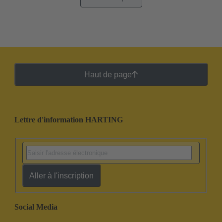
unique pouvant être installé sur le terrain. Pour
augmenter la densité des contacts, HARTING a
transféré la fonctionnalité de bornes et connecteurs
pour cartes de circuits imprimés avec des
espacements standard des contacts comme 3,5/3,81
mm et 5,0/5,08 mm à un espacement plus faible de
Haut de page
contacts de 1,27 mm et 2,54 mm tout en conservant
le même niveau de qualité
Lettre d'information HARTING
Aller à l'inscription
Social Media