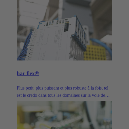
har-flex®
Plus petit, plus puissant et plus robuste à la fois, tel
est le credo dans tous les domaines sur la voie de
l'industrie 4.0. La conception miniaturisée et la
grande variabilité du connecteur PCB har-flex®
offrent aux fabricants d'appareils une technologie de
connexion librement évolutive qui leur permet de