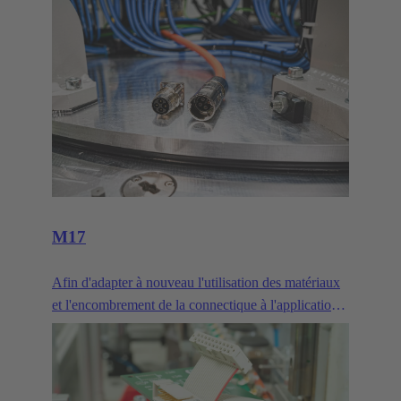
trains
M17
Afin d'adapter à nouveau l'utilisation des matériaux
et l'encombrement de la connectique à l'application,
HARTING présente des connecteurs circulaires de
taille M17. Avec une transmission de puissance
allant jusqu'à 7,5 kW et l'efficacité accrue des
moteurs et variateurs électriques modernes,