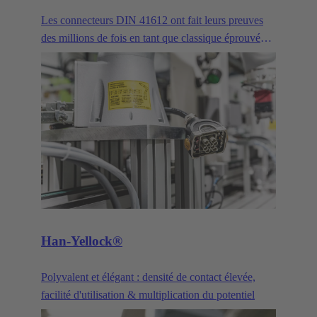
Les connecteurs DIN 41612 ont fait leurs preuves
des millions de fois en tant que classique éprouvé
pour la connexion des cartes de circuits imprimés et
des réseaux de base. Les clients HARTING font
l'éloge de sa robustesse ainsi que des progrès et des
optimisations continus. Nos connecteurs à pion DIN
41612 et leurs variantes sont constamment améliorés
et perfectionnés pour répondre aux exigences de nos
clients. Les trois principales familles de produits de
la série DIN 41612 sont les connecteurs de
puissance, les connecteurs de signaux et les produits
correspondants de la série har-bus®64.
Han-Yellock®
Polyvalent et élégant : densité de contact élevée,
facilité d'utilisation & multiplication du potentiel