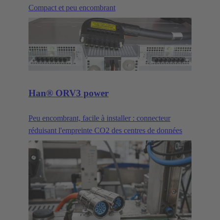
Compact et peu encombrant
Han® ORV3 power
Peu encombrant, facile à installer : connecteur
réduisant l'empreinte CO2 des centres de données