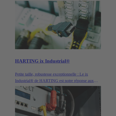
pouvant servir dans différentes applications pour
assurer la transmission de données, de signaux et de
puissance. Outre les connecteurs RJ45 classiques, ce
concept modulaire comprend également des faces
d'accouplement pour connecteurs destinées à la
transmission de signaux, de puissance ainsi qu'au
raccordement d'interfaces optiques.
HARTING ix Industrial®
Petite taille, robustesse exceptionnelle : Le ix
Industrial® de HARTING est notre réponse aux
futurs défis posés par l'Industrie 4.0 et l'IdO.