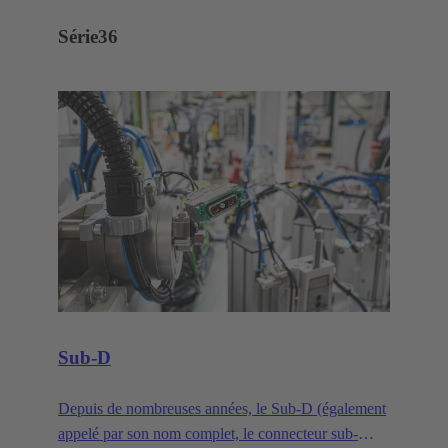
Série
36
Sub-D
Depuis de nombreuses années, le Sub-D (également
appelé par son nom complet, le connecteur sub-