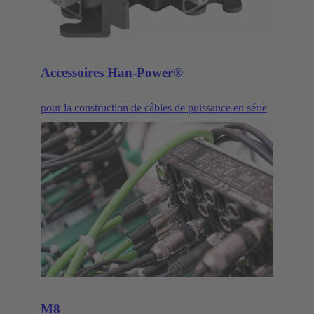
détaillées sur le protocole Ethernet à paire unique.
HARTING T1 Industrial est la face d'accouplement
SPE pour les applications industrielles
conformément à la norme IEC 63171-6.
Accessoires Han-Power®
pour la construction de câbles de puissance en série
M8