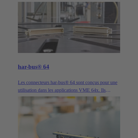
miniature D) constitue une solution éprouvée pour
les applications industrielles impliquant la gestion de
signaux bus. Il est disponible avec un nombre
supérieure de pôle, de variantes, d'embases, de
contacts et de versions différentes comparé aux
autres connecteurs industriels. Sa longue histoire et
son évolution constante ont fait de la série Sub-D
comme High Density, Mixed et Filter, pour ne citer
que quelques exemples, l'interface universelle pour
har-bus® 64
les applications industrielles exigeantes.
Les connecteurs har-bus® 64 sont conçus pour une
utilisation dans les applications VME 64x. Ils
bénéficient d'une compatibilité ascendante et
descendante à 100% avec les connecteurs DIN
41612 de type C. Ceci permet de doter le système
d'une extension avec deux rangées supplémentaires
sans devoir retravailler toutes les cartes filles .