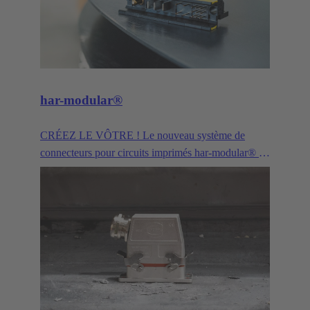
har-modular®
CRÉEZ LE VÔTRE ! Le nouveau système de
connecteurs pour circuits imprimés har-modular® de
HARTING vous offre plus d'un milliard de
possibilités de combinaisons pour les données, les
signaux et l'alimentation. Configurable en ligne par
vous-même à partir de la quantité 1. La solution
idéale pour un prototypage innovant ou pour votre
prochaine série de dispositifs à succès.