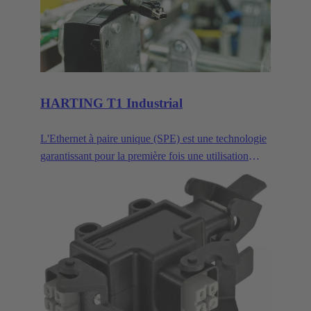
répondre aux exigences de la miniaturisation. Signal,
données et puissance - les connecteurs har-flex®
pour circuits imprimés offrent une large gamme de
solutions de connexion pour les circuits imprimés,
avec des conceptions et des nombres de pôles variés.
HARTING T1 Industrial
L'Ethernet à paire unique (SPE) est une technologie
garantissant pour la première fois une utilisation
rentable du protocole Ethernet dans tous les aspects
de l'automatisation industrielle. Le protocole
Ethernet à paire unique emploie une paire de fils
pour transmettre les données à des débits pouvant
atteindre 1 GBit/s, ce qui le rend idéal pour les
applications industrielles en cette ère de
l'industrie 4.0 et de l'IIOT. Cet ebook gratuit intitulé
« Ethernet à paire unique » fournit des informations