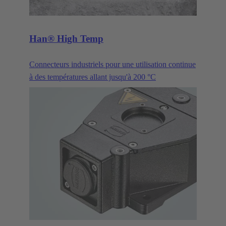
Han® High Temp
Connecteurs industriels pour une utilisation continue
à des températures allant jusqu'à 200 °C