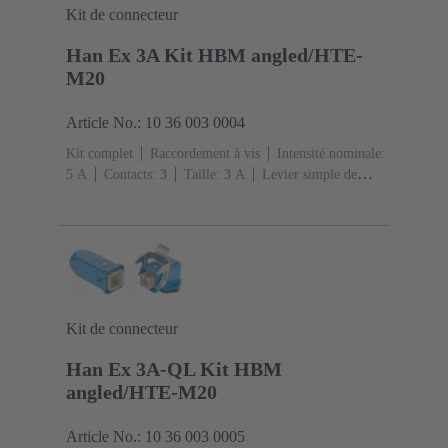
Kit de connecteur
Han Ex 3A Kit HBM angled/HTE-
M20
Article No.: 10 36 003 0004
Kit complet
Raccordement à vis
Intensité nominale:
‌5 A
Contacts: 3
Taille: 3 A
Levier simple de
verrouillage
Sortie verticale/latérale
1x
M20
Matériau: Alliage de zinc moulé
Peint à la
poudre époxy
Degré de protection: IP65, IP67
Kit de connecteur
Han Ex 3A-QL Kit HBM
angled/HTE-M20
Article No.: 10 36 003 0005