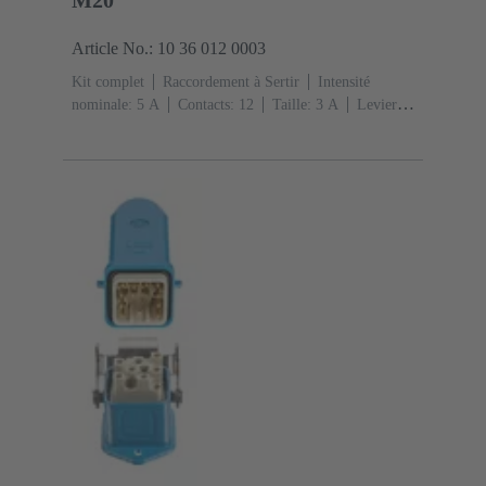
Article No.: 10 36 012 0003
Kit complet
Raccordement à Sertir
Intensité
nominale: ‌5 A
Contacts: 12
Taille: 3 A
Levier
simple de verrouillage
Sortie verticale/latérale
1x
M20
Matériau: Alliage de zinc moulé
Peint à la
poudre époxy
Degré de protection: IP65, IP67