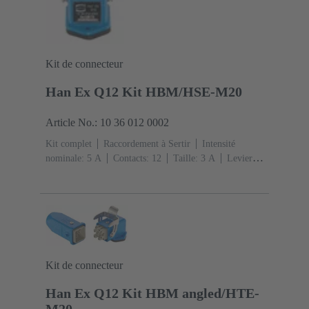
Kit de connecteur
Han Ex Q12 Kit HBM/HSE-M20
Article No.: 10 36 012 0002
Kit complet
Raccordement à Sertir
Intensité
nominale: ‌5 A
Contacts: 12
Taille: 3 A
Levier
simple de verrouillage
sortie coudée
1x
M20
Matériau: Alliage de zinc moulé
Peint à la
poudre époxy
Degré de protection: IP65, IP67
Kit de connecteur
Han Ex Q12 Kit HBM angled/HTE-
M20