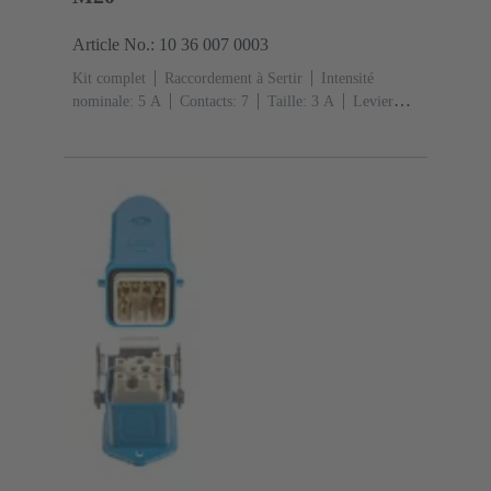
Article No.: 10 36 007 0003
Kit complet
Raccordement à Sertir
Intensité
nominale: ‌5 A
Contacts: 7
Taille: 3 A
Levier
simple de verrouillage
Sortie verticale/latérale
1x
M20
Matériau: Alliage de zinc moulé
Peint à la
poudre époxy
Degré de protection: IP65, IP67