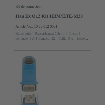
Kit de connecteur
Han Ex Q12 Kit HBM/HTE-M20
Article No.: 10 36 012 0001
Kit complet
Raccordement à Sertir
Intensité
nominale: ‌5 A
Contacts: 12
Taille: 3 A
Levier
simple de verrouillage
Sortie verticale
1x
M20
Matériau: Alliage de zinc moulé
Peint à la
poudre époxy
Degré de protection: IP65, IP67