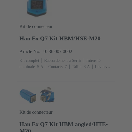
Kit de connecteur
Han Ex Q7 Kit HBM/HSE-M20
Article No.: 10 36 007 0002
Kit complet
Raccordement à Sertir
Intensité
nominale: ‌5 A
Contacts: 7
Taille: 3 A
Levier
simple de verrouillage
sortie coudée
1x
M20
Matériau: Alliage de zinc moulé
Peint à la
poudre époxy
Degré de protection: IP65, IP67
Kit de connecteur
Han Ex Q7 Kit HBM angled/HTE-
M20