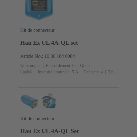
Kit de connecteur
Han Ex UL 4A-QL set
Article No.: 10 36 104 0004
Kit complet
Raccordement Han-Quick
Lock®
Intensité nominale: ‌5 A
Contacts: 4
Taille:
3 A
Levier simple de verrouillage
Sortie
verticale
1x M20
Matériau: Alliage de zinc
moulé
Peint à la poudre époxy
Degré de protection:
IP65, IP67
Kit de connecteur
Han Ex UL 4A-QL Set