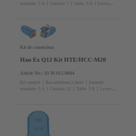
nominale: ‌5 A
Contacts: 7
Taille: 3 A
Levier
simple de verrouillage
Sortie verticale
1x
M20
Matériau: Alliage de zinc moulé
Peint à la
poudre époxy
Degré de protection: IP65, IP67
Kit de connecteur
Han Ex Q12 Kit HTE/HCC-M20
Article No.: 10 36 012 0004
Kit complet
Raccordement à Sertir
Intensité
nominale: ‌5 A
Contacts: 12
Taille: 3 A
Levier
simple de verrouillage
Sortie verticale
1x M20 1x
M20
Matériau: Alliage de zinc moulé
Peint à la
poudre époxy
Degré de protection: IP65, IP67