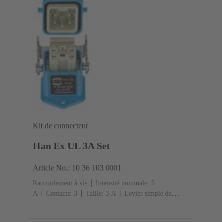
Kit de connecteur
Han Ex UL 3A Set
Article No.: 10 36 103 0001
Raccordement à vis
Intensité nominale: ‌5
A
Contacts: 3
Taille: 3 A
Levier simple de
verrouillage
Sortie verticale
1x M20
Matériau:
Alliage de zinc moulé
Peint à la poudre