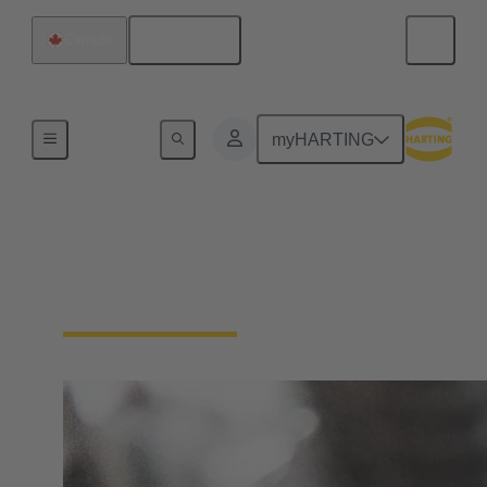
Français
Canada
Série
myHARTING
Han® Ex
pour environnements à risques d'explosion