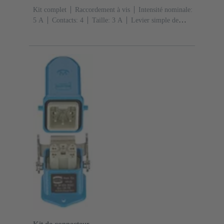
Kit complet
Raccordement à vis
Intensité nominale:
‌5 A
Contacts: 4
Taille: 3 A
Levier simple de
verrouillage
Sortie verticale
1x M20
Matériau:
Alliage de zinc moulé
Peint à la poudre
époxy
Degré de protection: IP65, IP67