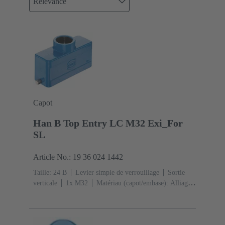
Relevance
Capot
Han B Top Entry LC M32 Exi_For
SL
Article No.: 19 36 024 1442
Taille: 24 B
Levier simple de verrouillage
Sortie
verticale
1x M32
Matériau (capot/embase): Alliage
de zinc moulé
Peint à la poudre époxy
RAL 5015
(bleu ciel)