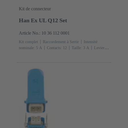
Kit de connecteur
Han Ex UL Q12 Set
Article No.: 10 36 112 0001
Kit complet
Raccordement à Sertir
Intensité
nominale: ‌5 A
Contacts: 12
Taille: 3 A
Levier
simple de verrouillage
Sortie verticale
1x
M20
Matériau: Alliage de zinc moulé
Peint à la
poudre époxy
Degré de protection: IP65, IP67