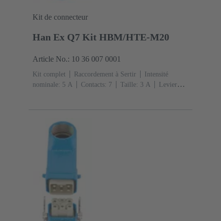
Kit de connecteur
Han Ex Q7 Kit HBM/HTE-M20
Article No.: 10 36 007 0001
Kit complet
Raccordement à Sertir
Intensité
nominale: ‌5 A
Contacts: 7
Taille: 3 A
Levier
simple de verrouillage
Sortie verticale
1x
M20
Matériau: Alliage de zinc moulé
Peint à la
poudre époxy
Degré de protection: IP65, IP67