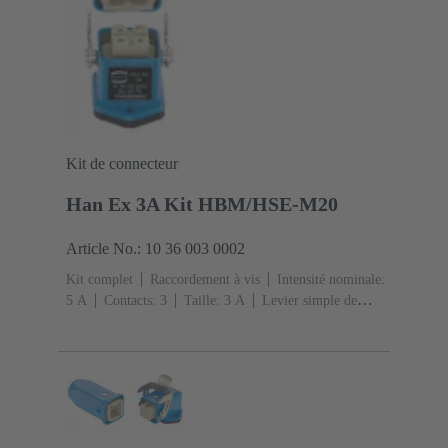
Kit de connecteur
Han Ex 3A Kit HBM/HSE-M20
Article No.: 10 36 003 0002
Kit complet
Raccordement à vis
Intensité nominale:
‌5 A
Contacts: 3
Taille: 3 A
Levier simple de
verrouillage
sortie coudée
1x M20
Matériau:
Alliage de zinc moulé
Peint à la poudre
époxy
Degré de protection: IP65, IP67