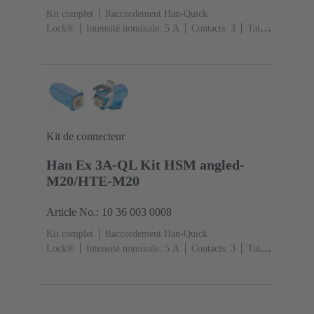
Kit complet
Raccordement Han-Quick
Lock®
Intensité nominale: ‌5 A
Contacts: 3
Taille:
3 A
Levier simple de verrouillage
Sortie
verticale/latérale
1x M20
Matériau: Alliage de zinc
moulé
Peint à la poudre époxy
Degré de protection:
IP65, IP67
Kit de connecteur
Han Ex 3A-QL Kit HSM angled-
M20/HTE-M20
Article No.: 10 36 003 0008
Kit complet
Raccordement Han-Quick
Lock®
Intensité nominale: ‌5 A
Contacts: 3
Taille:
3 A
Levier simple de verrouillage
Sortie
verticale/latérale
1x M20 1x M20
Matériau: Alliage
de zinc moulé
Peint à la poudre époxy
Degré de
protection: IP65, IP67