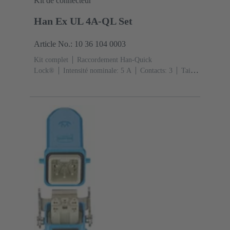
Kit de connecteur
Han Ex UL 4A-QL Set
Article No.: 10 36 104 0003
Kit complet
Raccordement Han-Quick
Lock®
Intensité nominale: ‌5 A
Contacts: 3
Taille:
3 A
Levier simple de verrouillage
Sortie
verticale
1x M20
Matériau: Alliage de zinc
moulé
Peint à la poudre époxy
Degré de protection:
IP65, IP67