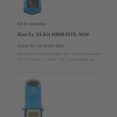
Kit de connecteur
Han Ex 3A Kit HBM/HTE-M20
Article No.: 10 36 003 0001
Kit complet
Raccordement à vis
Intensité nominale:
‌5 A
Contacts: 3
Taille: 3 A
Levier simple de
verrouillage
Sortie verticale
1x M20
Matériau:
Alliage de zinc moulé
Peint à la poudre
époxy
Degré de protection: IP65, IP67