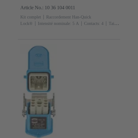
Article No.: 10 36 104 0011
Kit complet
Raccordement Han-Quick
Lock®
Intensité nominale: ‌5 A
Contacts: 4
Taille:
3 A
Levier simple de verrouillage
Sortie
verticale
1x M20 1x M20
Matériau: Alliage de zinc
moulé
Peint à la poudre époxy
Degré de protection:
IP65, IP67