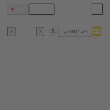
Français
Canada
Série
myHARTING
M17
Afin d'adapter à nouveau l'utilisation des matériaux
et l'encombrement de la connectique à l'application,
HARTING présente des connecteurs circulaires de
taille M17. Avec une transmission de puissance
allant jusqu'à 7,5 kW et l'efficacité accrue des
moteurs et variateurs électriques modernes,
l'utilisation d'une interface M17 offre un potentiel
d'économie évident. Les différentes combinaisons de
codage du signal, de la puissance et du PE
permettent de couvrir la quasi-totalité des