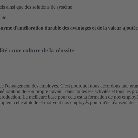
s ainsi que des solutions de système
ente
me d'amélioration durable des avantages et de la valeur ajoutée p
té : une culture de la réussite
 et de l'engagement des employés. C'est pourquoi nous accordons une gr
élioration de son propre travail - dans toutes les activités et tous les pr
 production. La meilleure base pour cela est la formation de nos emplo
adoptent cette attitude et motivent nos employés pour qu'ils réalisent de