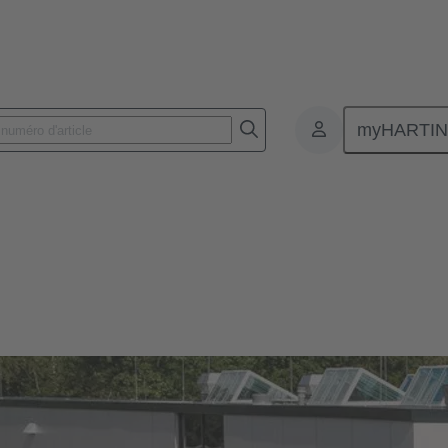
myHARTI
Notre exigence de qualité
alité