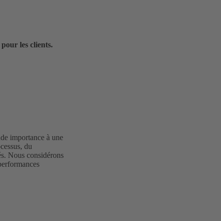
our les clients.
ande importance à une
ocessus, du
yés. Nous considérons
s performances