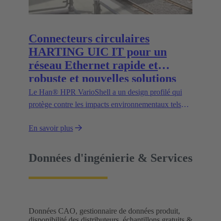
données dans les environnements difficiles.
Connecteurs circulaires
HARTING UIC IT pour un
réseau Ethernet rapide et
robuste et nouvelles solutions
pour l'alimentation électrique
Le Han® HPR VarioShell a un design profilé qui
des trains
protège contre les impacts environnementaux tels
que la saleté, la glace ou l'eau sous pression. De
En savoir plus
plus, l'indice de protection IP69 garantit une
utilisation en extérieur en toute sécurité. De
nouvelles variantes augmentent la souplesse
Données d'ingénierie & Services
d'utilisation et ouvrent de nouvelles possibilités.
Données CAO, gestionnaire de données produit,
disponibilité des distributeurs, échantillons gratuits &