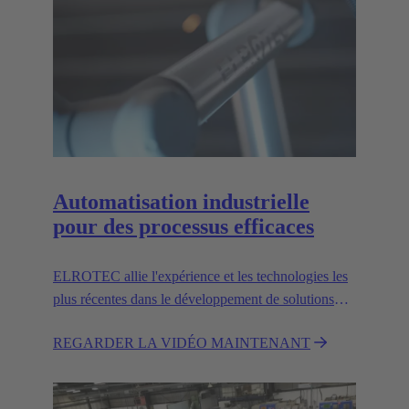
Automatisation industrielle
pour des processus efficaces
ELROTEC allie l'expérience et les technologies les
plus récentes dans le développement de solutions
d'automatisation personnalisées pour l'industrie.
REGARDER LA VIDÉO MAINTENANT