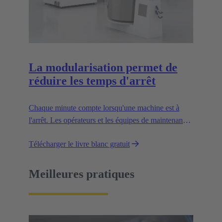
La modularisation permet de
réduire les temps d'arrêt
Chaque minute compte lorsqu'une machine est à
l'arrêt. Les opérateurs et les équipes de maintenance
sont souvent pressé par le temps lorsqu'une panne se
Télécharger le livre blanc gratuit
produit. Dans de telles situations, les lignes
d'alimentation de l'équipement doivent être facile à
manipuler.
Meilleures pratiques