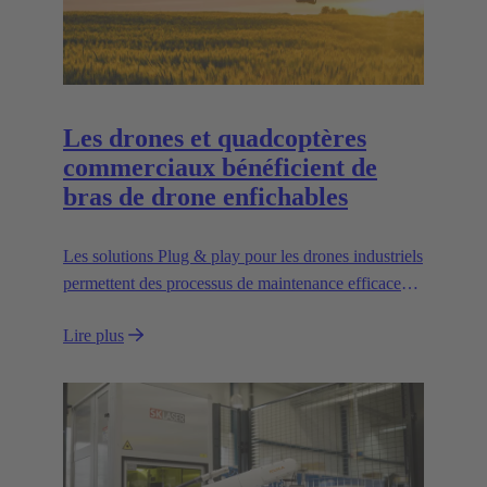
Les drones et quadcoptères
commerciaux bénéficient de
bras de drone enfichables
Les solutions Plug & play pour les drones industriels
permettent des processus de maintenance efficaces,
un transport peu encombrant et une grande
Lire plus
évolutivité, par exemple pour le transport de charges
plus lourdes.