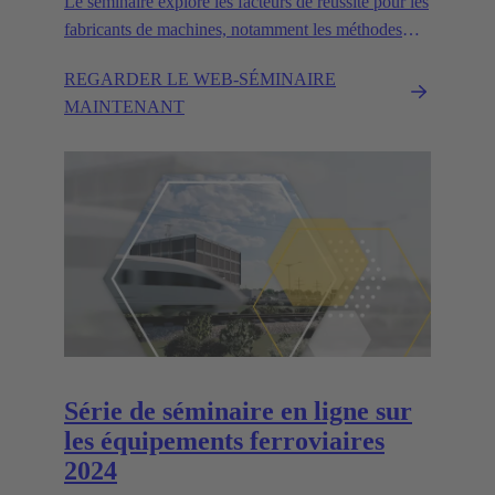
Le séminaire explore les facteurs de réussite pour les
fabricants de machines, notamment les méthodes
modulaires, les interfaces utiles et le rôle des
REGARDER LE WEB-SÉMINAIRE
jumeaux numériques.
MAINTENANT
Série de séminaire en ligne sur
les équipements ferroviaires
2024