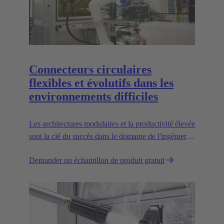
Connecteurs circulaires
flexibles et évolutifs dans les
environnements difficiles
Les architectures modulaires et la productivité élevée
sont la clé du succès dans le domaine de l'ingénierie
mécanique et de la robotique. Des interfaces souples
Demander un échantillon de produit gratuit
et fiables sont essentielles pour ouvrir la voie.