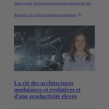
notre avenir. Rejoignez-nous pour explorer les défis
et les solutions pour un monde plus vert.
Regardez les web-séminaires maintenant
La clé des architectures
modulaires et évolutives et
d'une productivité élevée