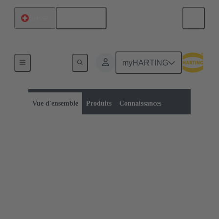
Français
Suisse
myHARTING
Catégorie de produit :
Connecteurs circulaires industriels
Connecteurs circulaires
Vue d'ensemble
Produits
Connaissances
Connecteurs circulaires
industriels
Pour les applications où l'espace est limité ou pour
les spécifications d'installation ou d'assemblage qui
n'autorisent qu'un connecteur circulaire, HARTING
propose une large gamme de solutions circulaires