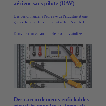
aériens sans pilote (UAV)
Des performances à l'épreuve de l'industrie et une
grande fiabilité dans un format réduit. Avec le Han®
MPC, le leader technologique européen de
Demander un échantillon de produit gratuit
confiance HARTING présente le premier
connecteur industriel pour les drones commerciaux.
Des raccordements enfichables
sécurisés pour les systèmes de