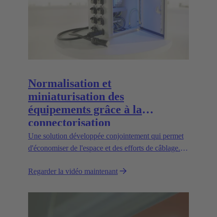
Normalisation et
miniaturisation des
équipements grâce à la
connectorisation
Une solution développée conjointement qui permet
d'économiser de l'espace et des efforts de câblage. Il
en résulte des temps de mise en service plus courts
Regarder la vidéo maintenant
pour les appareils et un respect de l'environnement.