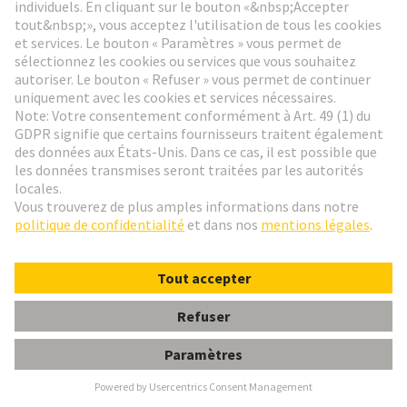
31 mars 2025
Produit
L'outil de sertissage
pneumatique HARTING ouvre
la voie au sertissage par contact
à haut volume
Au salon Hannover Messe 2025, HARTING
présente une nouvelle pince à sertir pneumatique
(référence 09 99 000 1010) pour les contacts Han®,
qui prend en charge des surfaces de 0,08 à 10 mm²
et établit de nouvelles normes industrielles.
en savoir plus