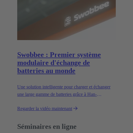
Swobbee : Premier système
modulaire d'échange de
batteries au monde
Une solution intelligente pour charger et échanger
une large gamme de batteries grâce à Han-
Modular® - la référence sur le marché des
Regarder la vidéo maintenant
connecteurs modulaires.
Séminaires en ligne