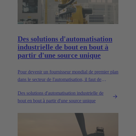
Des solutions d'automatisation
industrielle de bout en bout à
partir d'une source unique
Pour devenir un fournisseur mondial de premier plan
dans le secteur de l'automatisation, il faut de
l'expérience, une ingénierie de premier ordre et des
Des solutions d'automatisation industrielle de
partenariats de longue date. C'est ce que représente
bout en bout à partir d'une source unique
Wipro PARI.