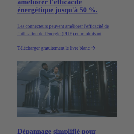
améliorer l'efficacité
énergétique jusqu'à 50 %.
Les connecteurs peuvent améliorer l'efficacité de
l'utilisation de l'énergie (PUE) en minimisant
l'énergie perdue dans les connexions.
Télécharger gratuitement le livre blanc
Dépannage simplifié pour