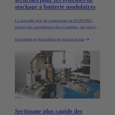
stockage à batterie modulaires
La nouvelle série de connecteurs de HARTING
permet des assemblages sûrs et parfaits, qui sont par
ailleurs conformes à toutes les normes UL
Demander un échantillon de produit gratuit
pertinentes.
Sertissage plus rapide des