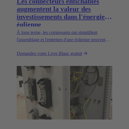
Les connecteurs enfichables
augmentent la valeur des
investissements dans l'énergie
éolienne
À long terme, les composants qui simplifient
l'assemblage et l'entretien d'une éolienne peuvent
considérablement accroître la valeur de l'installation.
Demandez votre Livre Blanc gratuit
Découvrez comment !