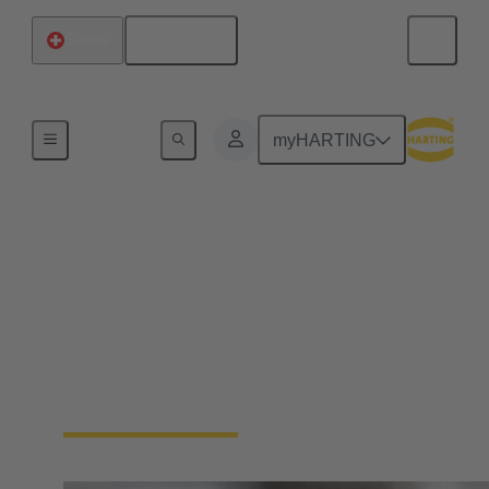
Français
Suisse
Accueil
myHARTING
Connecteurs circulaires
assemblages de câbles
HARTING possède une vaste expérience dans la
fabrication d'assemblages de câbles. Nous
proposons des solutions prêtes à l'emploi adaptées à
vos besoins.