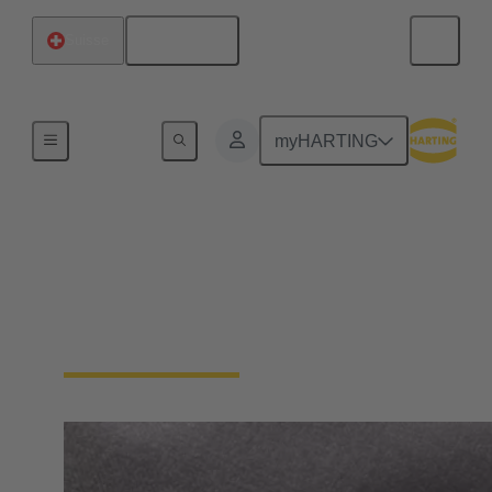
Français
Suisse
Accueil
myHARTING
Informations générales
relatives aux
fournisseurs