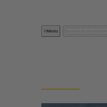
Menu
Données d'ingénierie & Services
Données d'ingénieri
Dans le monde de l'ingénierie, les connecteur
sélection et leur personnalisation sont crucia
ingénieurs qui travaillent avec des connecte