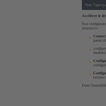
Voir l'aperç
Accélérer le d
Nos configurateu
ressources :
Connect
parmi dif
configur
modules 
Configu
configur
Configu
besoins 
Dans l'ensemble,