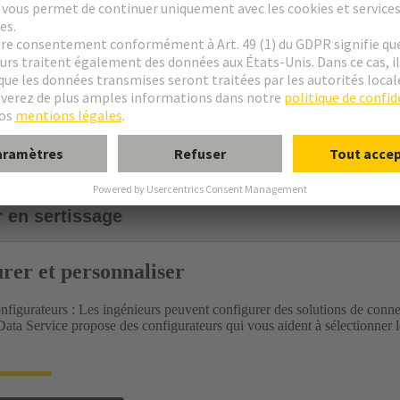
son des produits
assortis
nce intégrée des produits
derating
r en sertissage
urer et personnaliser
onfigurateurs : Les ingénieurs peuvent configurer des solutions de conne
ata Service propose des configurateurs qui vous aident à sélectionner l