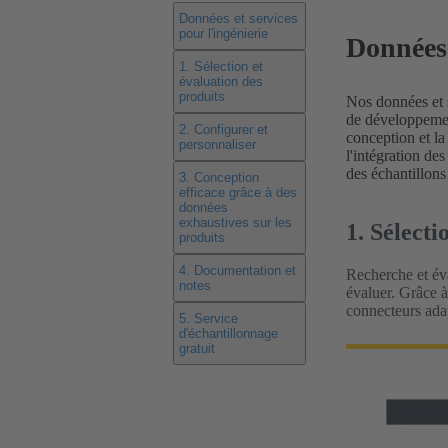
Données et services
pour l'ingénierie
Données 
1. Sélection et
évaluation des
produits
Nos données et s
de développement
2. Configurer et
conception et l
personnaliser
l'intégration d
des échantillons
3. Conception
efficace grâce à des
données
exhaustives sur les
1. Sélecti
produits
4. Documentation et
Recherche et éva
notes
évaluer. Grâce à
connecteurs adap
5. Service
d'échantillonnage
gratuit