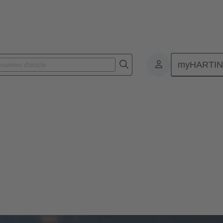
myHARTI
e & Services
s sont des éléments essentiels. Ils permettent de connecter des appareils
les pour la réussite d'un projet. Le service des données offre une variété 
urs. En voici quelques aspects essentiels :