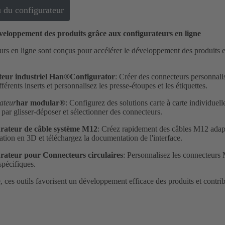
u du configurateur
éveloppement des produits grâce aux configurateurs en ligne
rs en ligne sont conçus pour accélérer le développement des produits et é
eur industriel Han®Configurator
: Créer des connecteurs personnali
férents inserts et personnalisez les presse-étoupes et les étiquettes.
ateur
har modular®
: Configurez des solutions carte à carte individuell
par glisser-déposer et sélectionner des connecteurs.
rateur de câble système M12
: Créez rapidement des câbles M12 adapté
ation en 3D et téléchargez la documentation de l'interface.
rateur pour
Connecteurs circulaires
: Personnalisez les connecteur
spécifiques.
 ces outils favorisent un développement efficace des produits et contrib