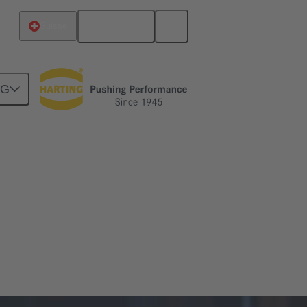
Français
Suisse
NG
 électriques et électroniques, et leur
d'outils et de services pour aider les