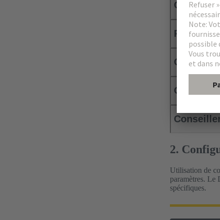
Comparai
Produits 
Connaissa
Outil de 
Conseille
2. Config
Utilisation de c
paramètres. Le D
spécifiques.