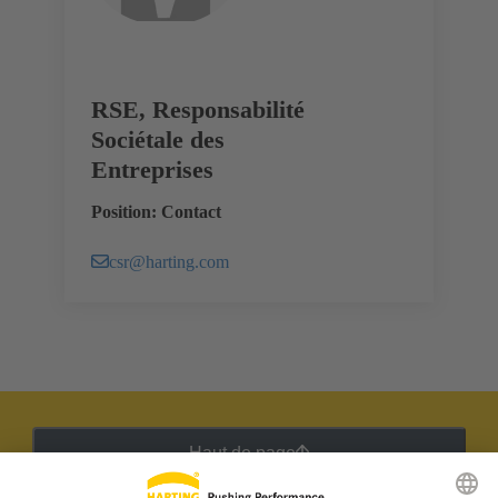
RSE, Responsabilité
Sociétale des
Entreprises
Position: Contact
csr@harting.com
Haut de page