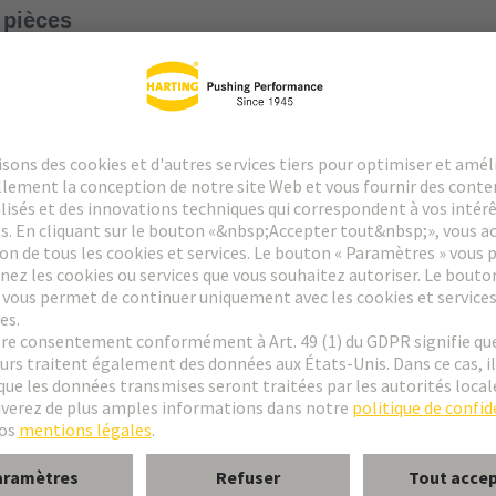
s pièces
d overm unshld
ʺ