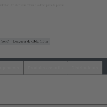
lustration. Veuillez vous référer à la description du produit.
 (rond)
Longueur de câble: 1.5 m
argements
Produits assortis
Distributeurs