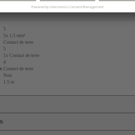
5
5x 1,5 mm²
Contact de terre
5
1x Contact de terre
4
ux
Contact de terre
Non
1.5 m
ls