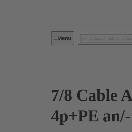
Menu
Confections de cordon et câbles au m
21 34 990 0597 015
7/8 Cable 
4p+PE an/- 