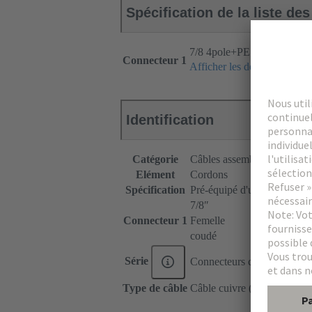
Spécification de la liste de
7/8 4pole+PE female angle
Connecteur 1
Afficher les détails
Identification
Catégorie
Câbles assemblés
Elément
Cordons
Spécification
Pré-équipé d'un côté
7/8ʺ
Connecteur 1
Femelle
coudé
Série
Connecteurs circulaires 7/8
Type de câble
Câble cuivre (rond)