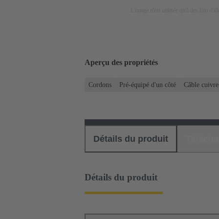
L'image n'est utilisée qu'à des fins d'il
Aperçu des propriétés
Cordons
Pré-équipé d'un côté
Câble cuivre
Détails du produit
Téléch
Détails du produit