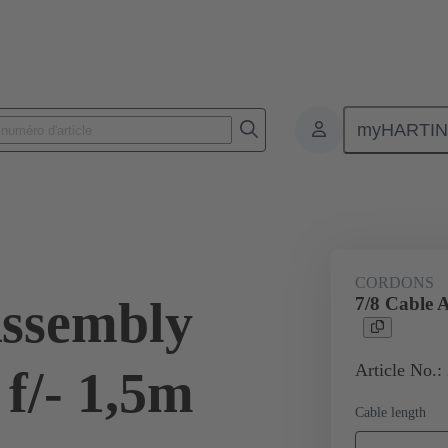
myHARTI
ètre
Puissance et signal
Produits
Connecteurs circulaires Câbl
CORDONS
Assembly
7/8 Cable 
Article No.:
f/- 1,5m
Cable length