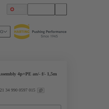
Français
Suisse
NG
es assemblés
7/8ʺ
Assembly 4p+PE an/- f/- 1,5m
 21 34 990 0597 015