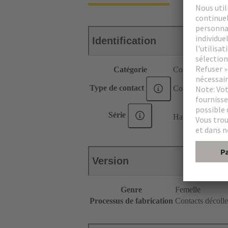
Identification
Catégorie
Contacts
Type de contact
Contact pour cir
®
Série
Han E
Version
Genre
Femelle
Processus de fabrication
Contacts décolle