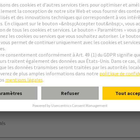
cuit imprimé
tés