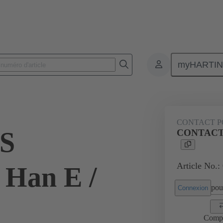
myHARTI
Connecteurs rectangulaires
Produits
Contacts
Électrique
CONTACT P
S
CONTACTS
Article No.:
Han E /
pour
Connexion
Comp