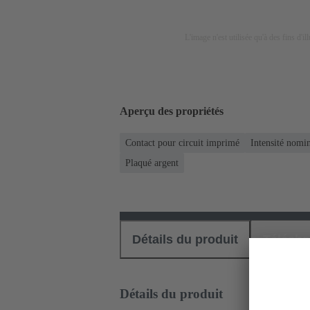
L'image n'est utilisée qu'à des fins d'il
Aperçu des propriétés
Contact pour circuit imprimé
Intensité nomi
Plaqué argent
Détails du produit
Téléch
Détails du produit