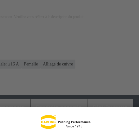
lustration. Veuillez vous référer à la description du produit.
nale: ≤16 A
Femelle
Alliage de cuivre
argements
Produits assortis
Distributeurs