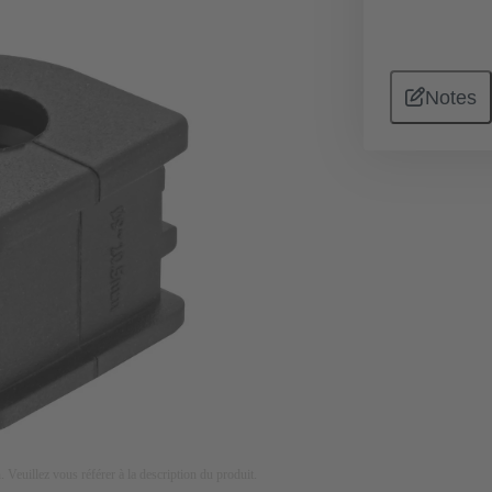
Notes
on. Veuillez vous référer à la description du produit.