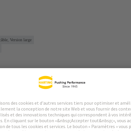
âble, Version large
argements
Produits assortis
Distributeurs