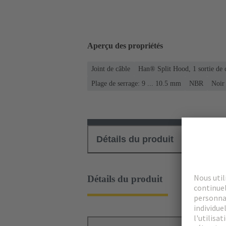
Aperçu des propriétés
Joint de câble
Han® Split Hood, 1 sortie de c
Plage de serrage: 9 ... 10.5 mm
NBR
Noir
Détails du produit
Téléch
Détails du produit