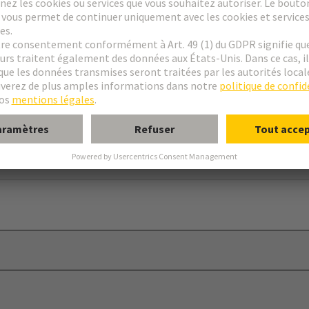
ood
le