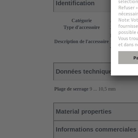
Identification
Catégorie
Accessoires
Type d'accessoire
Joint de câble
®
Han
Split H
Description de l'accessoire
1 sortie de câb
Version large
Données techniques
Plage de serrage
9 ... 10,5 mm
Material properties
Informations commerciales