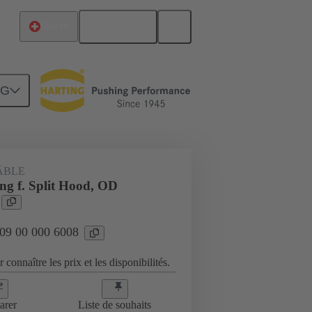
Français
Suisse
NG
e
09 00 000 6008
ÂBLE
ng f. Split Hood, OD
 09 00 000 6008
 connaître les prix et les disponibilités.
arer
Liste de souhaits