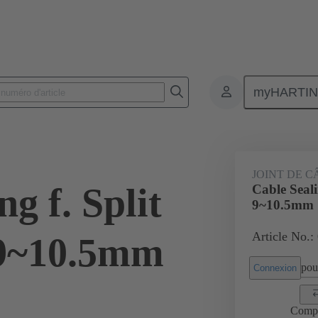
myHARTI
Connecteurs rectangulaires
Produits
Accessoires
Presse-étoup
JOINT DE C
g f. Split
Cable Seali
9~10.5mm
Article No.:
9~10.5mm
pour
Connexion
Comp