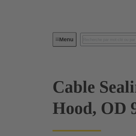
Menu
Connecteurs industriels / Han®
Cable Sealin
Hood, OD 