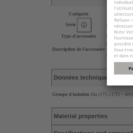
Catégorie
Accessoires
Série
DIN 41612
Type d'accessoire
Equerres de fi
pour connecte
Description de l'accessoire
Sur carte de c
Gauche
Données techniques
Groupe d'isolation
IIIa (175 ≤ CTI < 400
Material properties