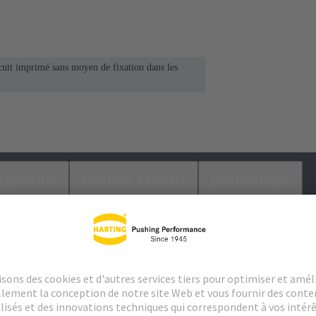
cuit imprimé sans moyen de fixation dans les
argements
Produits assortis
Distributeurs