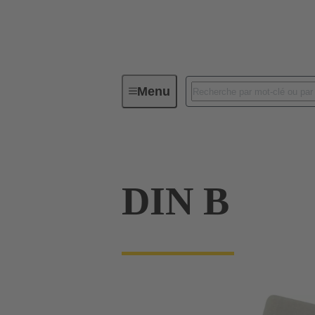
Menu
Série
Produits
09 02 000
DIN B