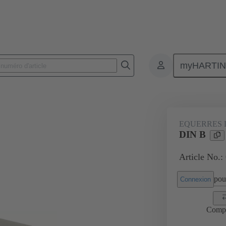
myHARTI
 9926
EQUERRES D
DIN B
Article No.:
pour
Connexion
Comp