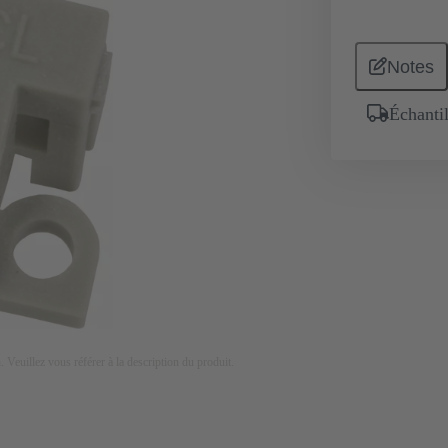
Notes
Échantil
on. Veuillez vous référer à la description du produit.