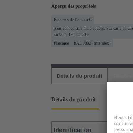
Aperçu des propriétés
Equerres de fixation C
pour connecteurs mâle coudés, Sur carte de cir
racks de 19ʺ, Gauche
Plastique
RAL 7032 (gris silex)
Détails du produit
Téléch
Détails du produit
Identification