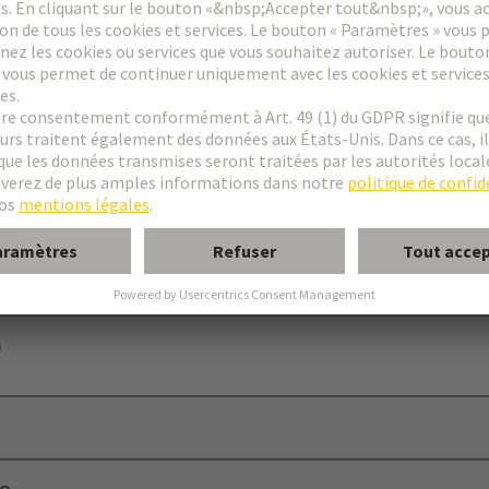
xation C
urs mâle coudés
ircuit imprimé sans moyen de fixation dans les racks de 19ʺ
)