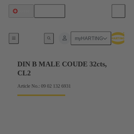
Français
Suisse
Raccordement carte mère à carte fille
myHARTING
DIN B MALE COUDE 32cts,
CL2
Article No.: 09 02 132 6931