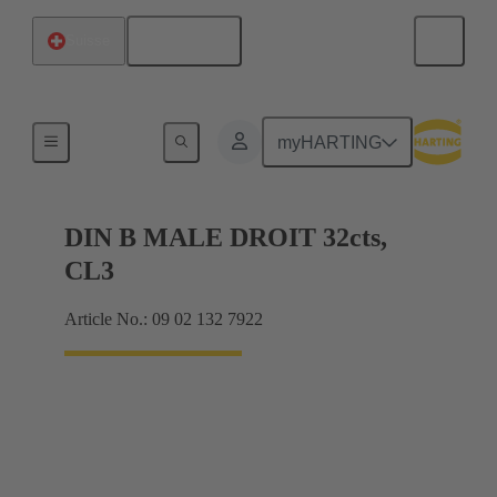
Français
Suisse
Raccordement carte mère à carte fille
myHARTING
DIN B MALE DROIT 32cts,
CL3
Article No.: 09 02 132 7922