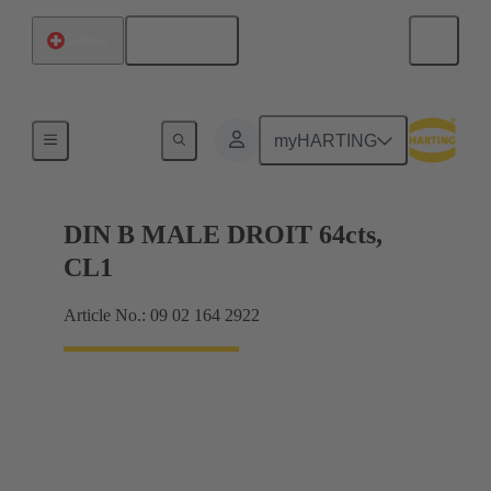
Français
Suisse
Raccordement carte mère à carte fille
myHARTING
DIN B MALE DROIT 64cts,
CL1
Article No.: 09 02 164 2922